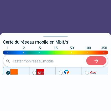
Carte du réseau mobile en Mbit/s
1
2
5
15
50
100
350
|
|
|
|
|
|
|
Tester mon réseau mobile
...
Tarn-et-Garonne
Caussade
5G à Caussade (82300)