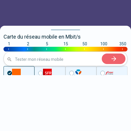
Carte du réseau mobile en Mbit/s
1
2
5
15
50
100
350
|
|
|
|
|
|
|
Tester mon réseau mobile
...
Vaucluse
Sablet
5G à Sablet (84110)
ème