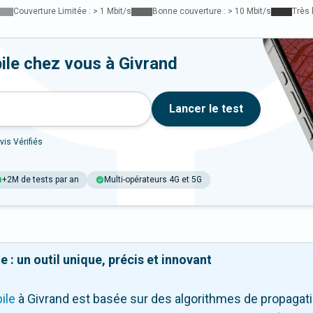
Couverture Limitée : > 1 Mbit/s
Bonne couverture : > 10 Mbit/s
Très 
ile chez vous à Givrand
Lancer le test
vis Vérifiés
+2M de tests par an
Multi-opérateurs 4G et 5G
 : un outil unique, précis et innovant
ile
à Givrand
est basée sur des algorithmes de propagatio