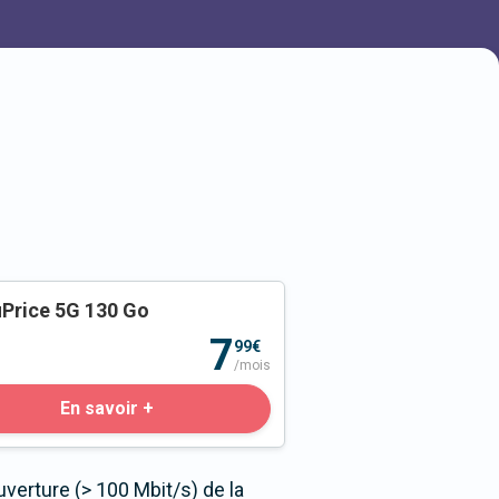
Price 5G 130 Go
o
7
99€
/mois
En savoir +
verture (> 100 Mbit/s) de la