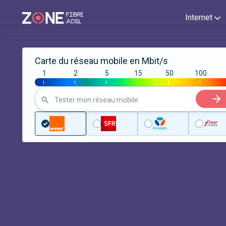
Internet
Carte du réseau mobile en Mbit/s
1
2
5
15
50
100
|
|
|
|
|
|
Tester mon réseau mobile