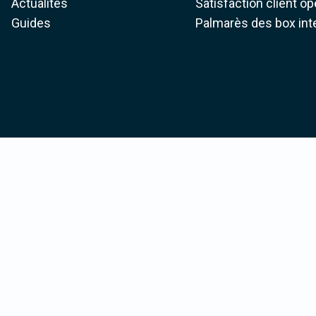
Actualités
Satisfaction client o
Guides
Palmarès des box int