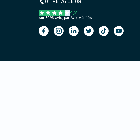
01 86 76 06 08
4,2
sur
3093
avis, par Avis Vérifiés