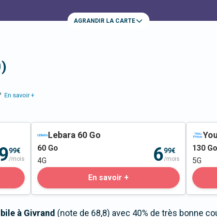
AGRANDIR LA CARTE
)
e
En savoir +
Lebara 60 Go
You
60
Go
130
G
9
6
99€
99€
/mois
/mois
4G
5G
En savoir +
bile à Givrand
(note de 68,8) avec 40% de très bonne cou