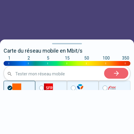
Carte du réseau mobile en Mbit/s
1
2
5
15
50
100
350
|
|
|
|
|
|
|
Tester mon réseau mobile
Couverture
Vienne
Naintré
5G à Naintré (86530)