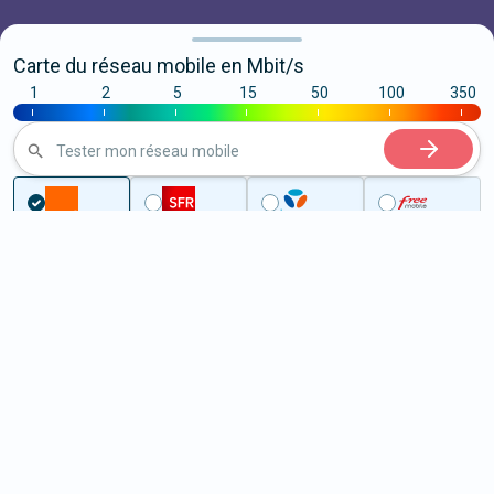
Carte du réseau mobile en Mbit/s
1
2
5
15
50
100
350
|
|
|
|
|
|
|
Tester mon réseau mobile
Couverture
Vienne
Saint-Maurice-la-Clouère
5G à Saint-Maurice-la-Clouère
(86160)
ème
Classement :
30349
En savoir +
/100
Note :
15,30