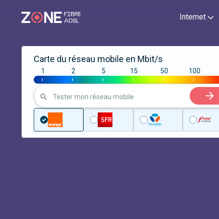
Internet
Carte du réseau mobile en Mbit/s
1
2
5
15
50
100
|
|
|
|
|
|
Tester mon réseau mobile