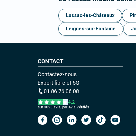
Lussac-les-Châteaux
Pi
Leignes-sur-Fontaine
J
CONTACT
Contactez-nous
Expert fibre et 5G
01 86 76 06 08
4,2
sur
3093
avis, par Avis Vérifiés