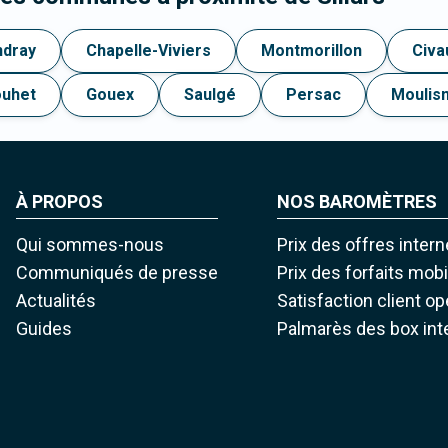
ndray
Chapelle-Viviers
Montmorillon
Civa
ouhet
Gouex
Saulgé
Persac
Moulis
À PROPOS
NOS BAROMÈTRES
Qui sommes-nous
Prix des offres intern
Communiqués de presse
Prix des forfaits mob
Actualités
Satisfaction client o
Guides
Palmarès des box int