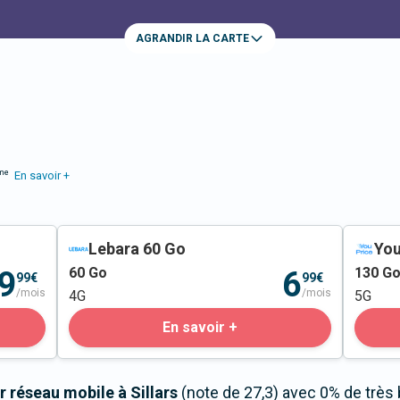
AGRANDIR LA CARTE
me
En savoir +
Lebara 60 Go
You
60
Go
130
G
9
6
99€
99€
/mois
/mois
4G
5G
En savoir +
 réseau mobile à Sillars
(note de 27,3) avec 0% de très