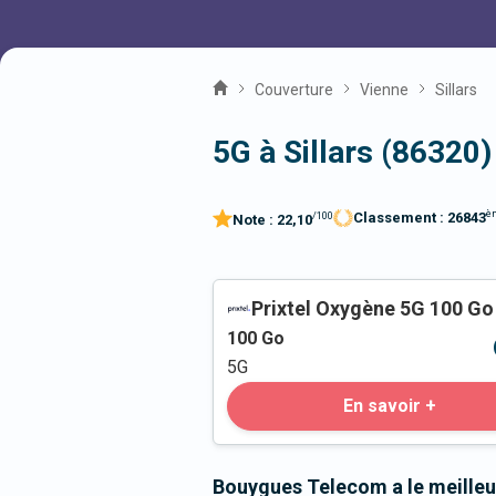
Couverture
Vienne
Sillars
5G à Sillars (86320)
è
Classement :
26843
/100
Note :
22,10
Prixtel Oxygène 5G 100 Go
100
Go
5G
En savoir +
Bouygues Telecom a le meilleur