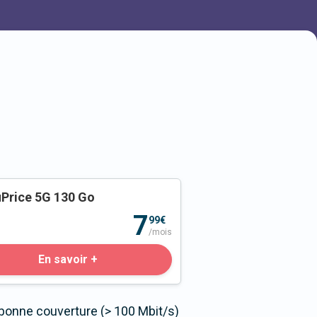
Price 5G 130 Go
o
7
99€
/mois
En savoir +
 bonne couverture (> 100 Mbit/s)