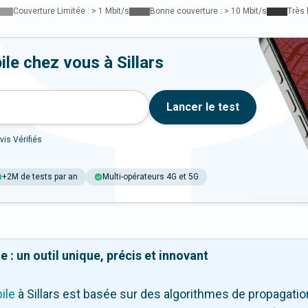
Couverture Limitée : > 1 Mbit/s
Bonne couverture : > 10 Mbit/s
Très 
le chez vous à Sillars
Lancer le test
vis Vérifiés
+2M de tests par an
Multi-opérateurs 4G et 5G
 : un outil unique, précis et innovant
ile
à Sillars
est basée sur des algorithmes de propagation 