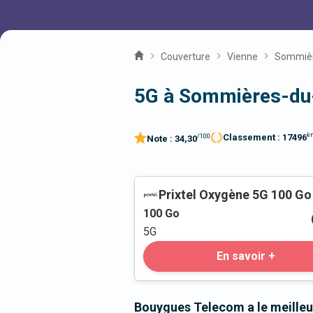
Couverture
Vienne
Sommièr
5G à Sommières-du-
è
Classement :
17496
/100
Note :
34,30
Prixtel Oxygène 5G 100 Go
100
Go
5G
En savoir +
Bouygues Telecom a le meille