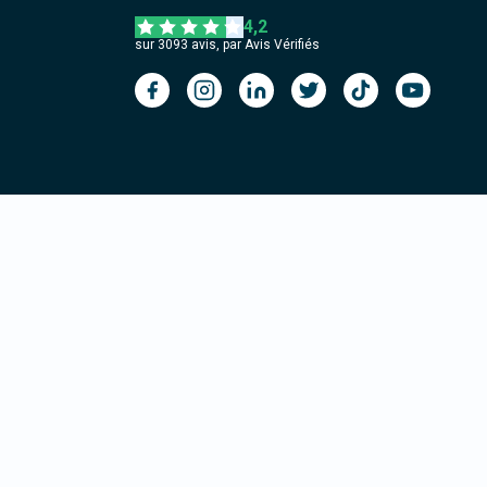
4,2
sur
3093
avis, par Avis Vérifiés