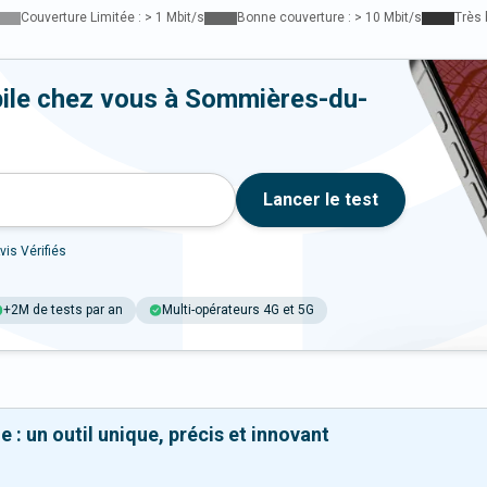
Couverture Limitée : > 1 Mbit/s
Bonne couverture : > 10 Mbit/s
Très 
bile chez vous à Sommières-du-
Lancer le test
vis Vérifiés
+2M de tests par an
Multi-opérateurs 4G et 5G
 : un outil unique, précis et innovant