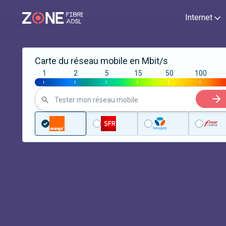
Internet
Carte du réseau mobile en Mbit/s
1
2
5
15
50
100
|
|
|
|
|
|
Tester mon réseau mobile