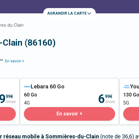
AGRANDIR LA CARTE
es-du-Clain
Clain (86160)
me
En savoir +
Lebara 60 Go
You
60
Go
130
G
9
6
99€
99€
/mois
/mois
4G
5G
En savoir +
ur réseau mobile à Sommières-du-Clain
(note de 36,6) 