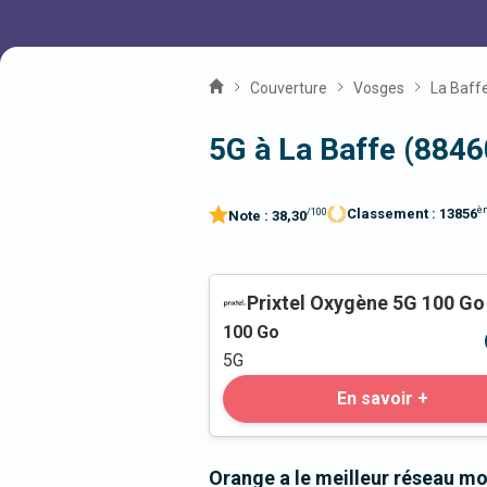
Couverture
Vosges
La Baff
5G à La Baffe (8846
è
Classement :
13856
/100
Note :
38,30
Prixtel Oxygène 5G 100 Go
100
Go
5G
En savoir +
Orange a le meilleur réseau mo