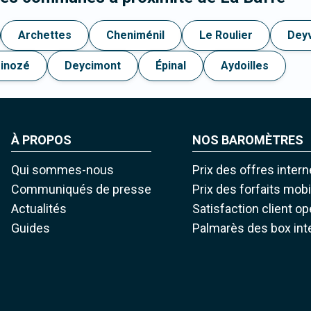
Archettes
Cheniménil
Le Roulier
Deyv
inozé
Deycimont
Épinal
Aydoilles
À PROPOS
NOS BAROMÈTRES
Qui sommes-nous
Prix des offres intern
Communiqués de presse
Prix des forfaits mob
Actualités
Satisfaction client o
Guides
Palmarès des box int