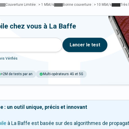
Couverture Limitée : > 1 Mbit/s
Bonne couverture : > 10 Mbit/s
Très 
ile chez vous à La Baffe
Lancer le test
vis Vérifiés
+2M de tests par an
Multi-opérateurs 4G et 5G
 : un outil unique, précis et innovant
ile
à La Baffe
est basée sur des algorithmes de propagati