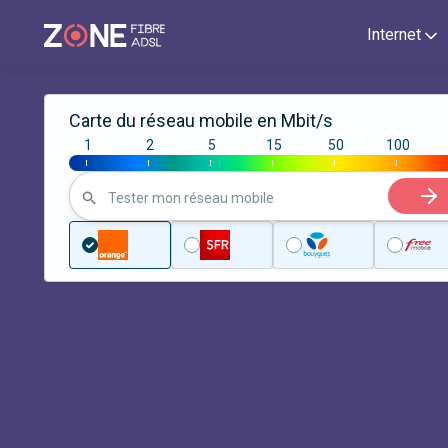
Internet
Carte du réseau mobile en Mbit/s
1
2
5
15
50
100
|
|
|
|
|
|
Tester mon réseau mobile