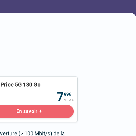
Price 5G 130 Go
o
7
99€
/mois
En savoir +
erture (> 100 Mbit/s) de la