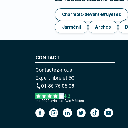
Charmois-devant-Bruyères
Jarménil
Arches
D
CONTACT
Contactez-nous
Expert fibre et 5G
01 86 76 06 08
4,2
sur
3093
avis, par Avis Vérifiés