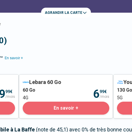
AGRANDIR LA CARTE
e
0)
me
En savoir +
Lebara 60 Go
You
60
Go
130
G
9
6
99€
99€
/mois
/mois
4G
5G
En savoir +
bile à La Baffe
(note de 45,1) avec 0% de très bonne couv