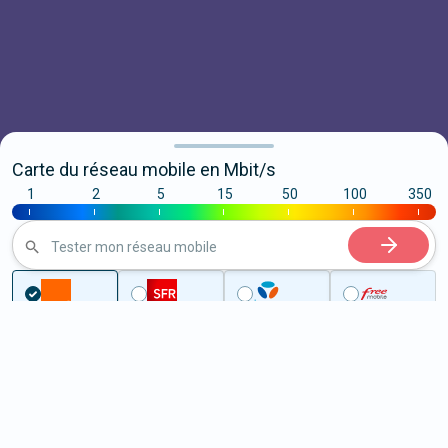
Carte du réseau mobile en Mbit/s
1
2
5
15
50
100
350
|
|
|
|
|
|
|
Tester mon réseau mobile
Couverture
Yonne
Aigremont
5G à Aigremont (89800)