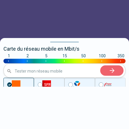
Carte du réseau mobile en Mbit/s
1
2
5
15
50
100
350
|
|
|
|
|
|
|
Tester mon réseau mobile
...
Yvelines
Épône
5G à Épône (78680)