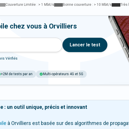
Couverture Limitée : > 1 Mbit/s
Bonne couverture : > 10 Mbit/s
Très 
le chez vous à Orvilliers
Lancer le test
vis Vérifiés
+2M de tests par an
Multi-opérateurs 4G et 5G
 : un outil unique, précis et innovant
ile
à Orvilliers
est basée sur des algorithmes de propagati