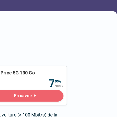
Price 5G 130 Go
o
7
99€
/mois
En savoir +
verture (> 100 Mbit/s) de la