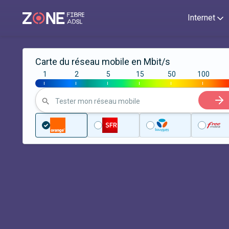
Internet
Carte du réseau mobile en Mbit/s
1
2
5
15
50
100
|
|
|
|
|
|
Tester mon réseau mobile