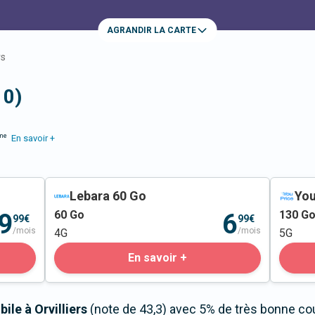
AGRANDIR LA CARTE
rs
10)
me
En savoir +
Lebara 60 Go
You
60
Go
130
G
9
6
99€
99€
/mois
/mois
4G
5G
En savoir +
ile à Orvilliers
(note de 43,3) avec 5% de très bonne cou