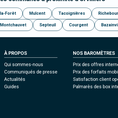
-la-Forêt
Mulcent
Tacoignières
Richebou
Montchauvet
Septeuil
Courgent
Bazainvi
À PROPOS
NOS BAROMÈTRES
Qui sommes-nous
Prix des offres intern
Communiqués de presse
Prix des forfaits mob
Actualités
Satisfaction client o
Guides
Palmarès des box int