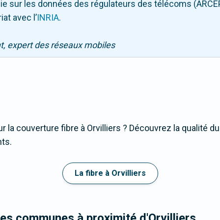
puie sur les données des régulateurs des télécoms (ARCE
iat avec l
’
INRIA
.
nt, expert des réseaux mobiles
 la couverture fibre à Orvilliers ? Découvrez la qualité d
nts.
La fibre à Orvilliers
es communes à proximité d'Orvilliers