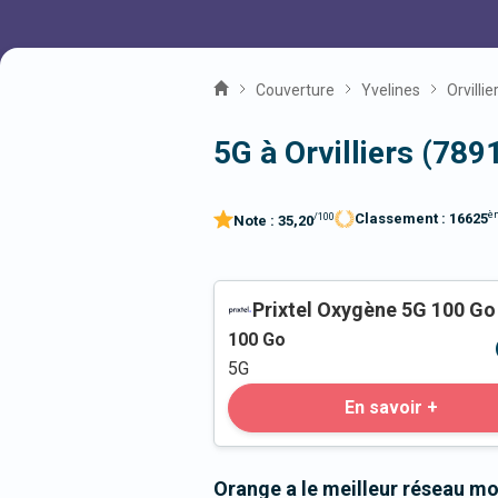
Couverture
Yvelines
Orvillie
5G à Orvilliers (789
è
Classement :
16625
/100
Note :
35,20
Prixtel Oxygène 5G 100 Go
100
Go
5G
En savoir +
Orange a le meilleur réseau mob