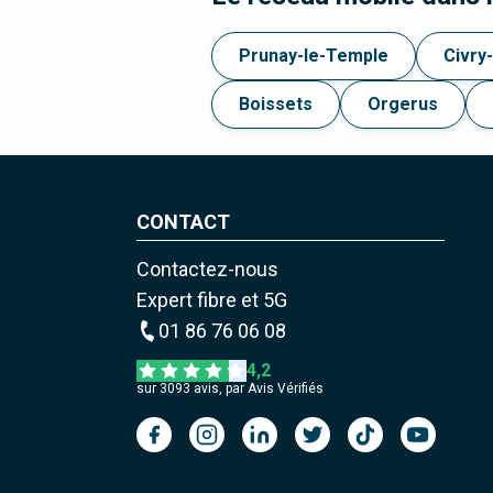
Prunay-le-Temple
Civry
Boissets
Orgerus
CONTACT
Contactez-nous
Expert fibre et 5G
01 86 76 06 08
4,2
sur
3093
avis, par Avis Vérifiés