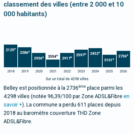
classement des villes (entre 2 000 et 10
000 habitants)
e
2125
e
2386
e
2452
e
2597
e
e
2736
3554
e
e
2936
2917
e
3101
2018
2019
2020
2021
2022
2023
2024
2025
2026
Sur un total de 4298 villes
ème
Belley est positionnée à la 2736
place parmi les
4 298 villes (notée 96,39/100 par Zone ADSL&Fibre
en
savoir +
). La commune a perdu 611 places depuis
2018 au baromètre couverture THD Zone
ADSL&Fibre.