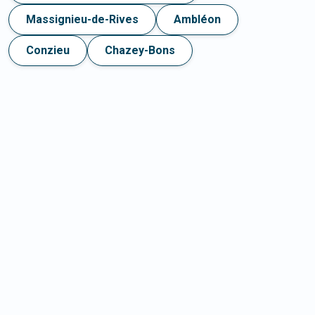
Massignieu-de-Rives
Ambléon
Conzieu
Chazey-Bons