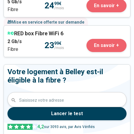
5
Gb/s
24
99€
En savoir +
/mois
Fibre
🎁Mise en service offerte sur demande
RED box Fibre WiFi 6
2
Gb/s
23
99€
En savoir +
/mois
Fibre
Votre logement à Belley est-il
éligible à la fibre ?
Saisissez votre adresse
Lancer le test
4,2
sur
3093
avis, par Avis Vérifiés