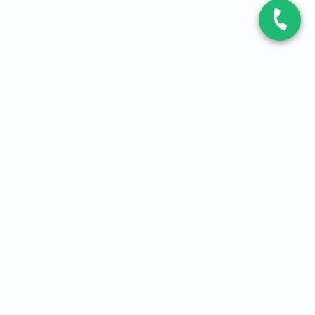
CONTACT
Contactez-nous
Expert fibre et 5G
01 86 76 06 08
4,2
sur
3093
avis, par Avis Vérifiés
À PROPOS
Qui sommes-nous