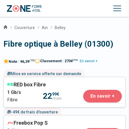
Couverture
Ain
Belley
Fibre optique à Belley (01300)
ème
Classement :
2736
En savoir +
/100
Note :
96,39
🎁Mise en service offerte sur demande
RED box Fibre
1
Gb/s
22
99€
En savoir +
/mois
Fibre
🎁-49€ de frais d'ouverture
Freebox Pop S