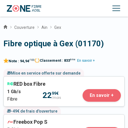
Couverture
Ain
Gex
Fibre optique à Gex (01170)
ème
Classement :
833
En savoir +
/100
Note :
94,94
🎁Mise en service offerte sur demande
RED box Fibre
1
Gb/s
22
99€
En savoir +
/mois
Fibre
🎁-49€ de frais d'ouverture
Freebox Pop S