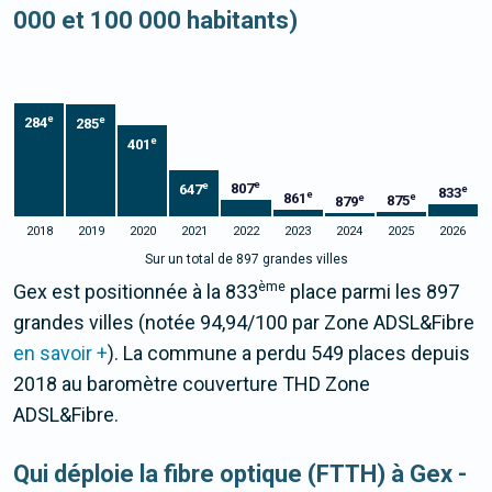
000 et 100 000 habitants)
e
e
284
285
e
401
e
e
807
647
e
833
e
861
e
e
875
879
2018
2019
2020
2021
2022
2023
2024
2025
2026
Sur un total de 897 grandes villes
ème
Gex est positionnée à la 833
place parmi les 897
grandes villes (notée 94,94/100 par Zone ADSL&Fibre
en savoir +
). La commune a perdu 549 places depuis
2018 au baromètre couverture THD Zone
ADSL&Fibre.
Qui déploie la fibre optique (FTTH) à Gex -