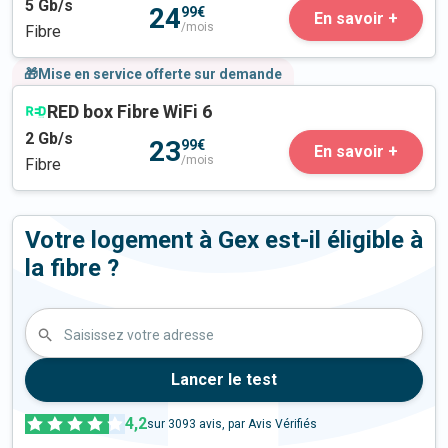
5
Gb/s
24
99€
En savoir +
/mois
Fibre
🎁Mise en service offerte sur demande
RED box Fibre WiFi 6
2
Gb/s
23
99€
En savoir +
/mois
Fibre
Votre logement à Gex est-il éligible à
la fibre ?
Saisissez votre adresse
Lancer le test
4,2
sur
3093
avis, par Avis Vérifiés