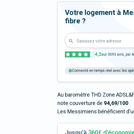
Votre logement à Mess
fibre ?
Saisissez votre adresse
4,2
sur
3093
avis, par A
Connecté en temps réel avec les opé
Au baromètre THD Zone ADSL&F
note couverture de
94,69/100
Les Messimiens bénéficient d'un
Jusqu’à
360€ d’économi