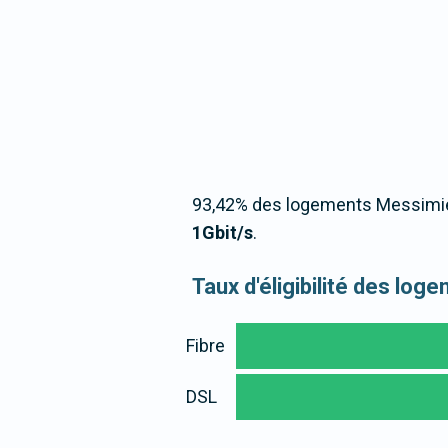
93,42% des logements Messimien
1Gbit/s
.
Taux d'éligibilité des l
Fibre
DSL