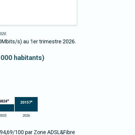
2020.
0Mbits/s) au 1er trimestre 2026.
 000 habitants)
e
4824
e
20157
2025
2026
e 94,69/100 par Zone ADSL&Fibre