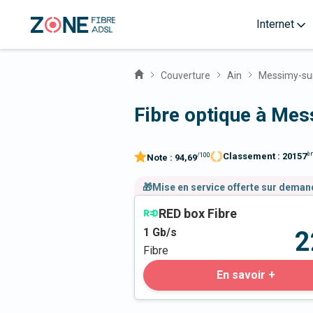
Internet
Couverture
Ain
Messimy-su
Fibre optique à Me
è
Classement :
20157
/100
Note :
94,69
🎁Mise en service offerte sur dema
RED box Fibre
1
Gb/s
2
Fibre
En savoir +