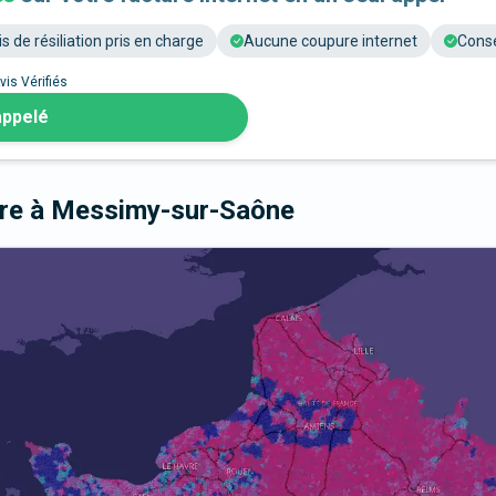
is de résiliation pris en charge
Aucune coupure internet
Conse
vis Vérifiés
appelé
bre
à Messimy-sur-Saône