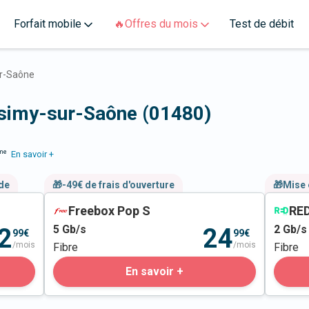
Forfait mobile
🔥Offres du mois
Test de débit
r-Saône
ssimy-sur-Saône (01480)
me
En savoir +
nde
🎁-49€ de frais d'ouverture
🎁Mise 
Freebox Pop S
RED
5
Gb/s
2
Gb/s
2
24
99€
99€
/mois
/mois
Fibre
Fibre
En savoir +