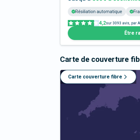
Résiliation automatique
Fra
4,2
sur
3093
avis, par A
Être r
Carte de couverture fi
Carte couverture fibre