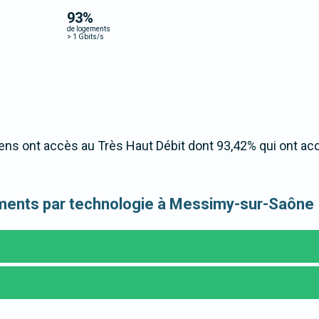
93
%
de logements
>
1 Gbits/s
s ont accès au Très Haut Débit dont 93,42% qui ont ac
ogements par technologie à Messimy-sur-Saône