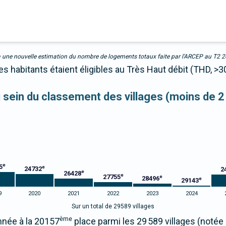
due à une nouvelle estimation du nombre de logements totaux faite par l’ARCEP au T2 
 habitants étaient éligibles au Très Haut débit (THD, >3
au sein du classement des villages (moins de 2
e
5
e
24732
2
e
26428
e
27755
e
28496
e
29143
9
2020
2021
2022
2023
2024
Sur un total de 29589 villages
ème
née à la 20157
place parmi les 29 589 villages (noté