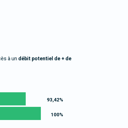
cès à un
débit potentiel de + de
93,42
%
100
%