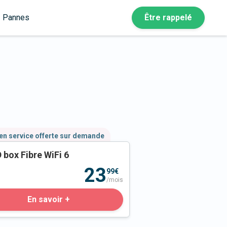
Pannes
Être rappelé
en service offerte sur demande
 box Fibre WiFi 6
23
99€
/mois
En savoir +