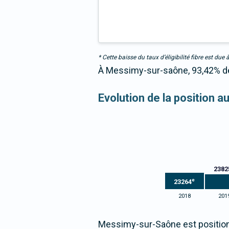
* Cette baisse du taux d’éligibilité fibre est 
À Messimy-sur-saône, 93,42% des
Evolution de la position 
2382
e
23264
2018
201
Messimy-sur-Saône est position