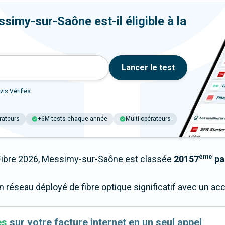
imy-sur-Saône est-il éligible à la
Lancer le test
vis Vérifiés
rateurs
+6M tests chaque année
Multi-opérateurs
ème
ibre 2026, Messimy-sur-Saône est classée
20157
par
 réseau déployé de fibre optique significatif avec un a
es
sur votre facture internet en un seul appel