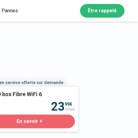
Pannes
Être rappelé
en service offerte sur demande
 box Fibre WiFi 6
23
99€
/mois
En savoir +