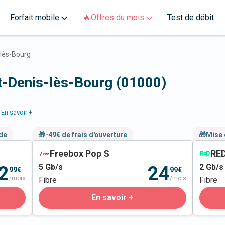
Forfait mobile
🔥Offres du mois
Test de débit
-lès-Bourg
nt-Denis-lès-Bourg (01000)
En savoir +
nde
🎁-49€ de frais d'ouverture
🎁Mise 
Freebox Pop S
RED
5
Gb/s
2
Gb/s
2
24
99€
99€
/mois
/mois
Fibre
Fibre
En savoir +