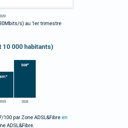
2020.
>30Mbits/s) au 1er trimestre
et 10 000 habitants)
e
508
e
691
2025
2026
,27/100 par Zone ADSL&Fibre
en
one ADSL&Fibre.