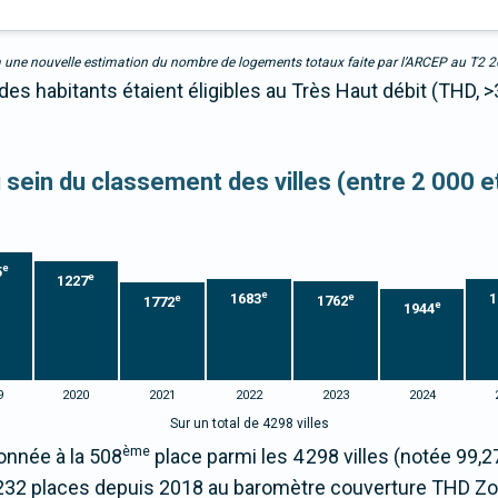
due à une nouvelle estimation du nombre de logements totaux faite par l’ARCEP au T2 
des habitants étaient éligibles au Très Haut débit (THD, 
u sein du classement des villes (entre 2 000 
e
5
e
1227
e
1683
1
e
e
1762
1772
e
1944
9
2020
2021
2022
2023
2024
Sur un total de 4298 villes
ème
onnée à la 508
place parmi les 4 298 villes (notée 99
232 places depuis 2018 au baromètre couverture THD Z