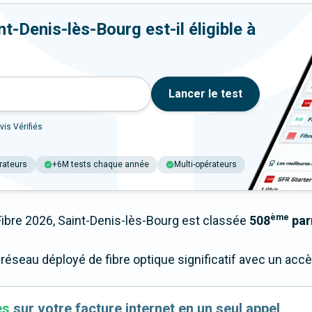
t-Denis-lès-Bourg est-il éligible à
Lancer le test
vis Vérifiés
rateurs
+6M tests chaque année
Multi-opérateurs
ème
re 2026, Saint-Denis-lès-Bourg est classée
508
parm
 réseau déployé de fibre optique significatif avec un ac
es
sur votre facture internet en un seul appel