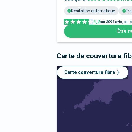
Résiliation automatique
Fra
4,2
sur
3093
avis, par A
Être r
Carte de couverture fi
Carte couverture fibre