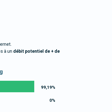
ternet.
ès à un
débit potentiel de + de
rg
99,19
%
0
%