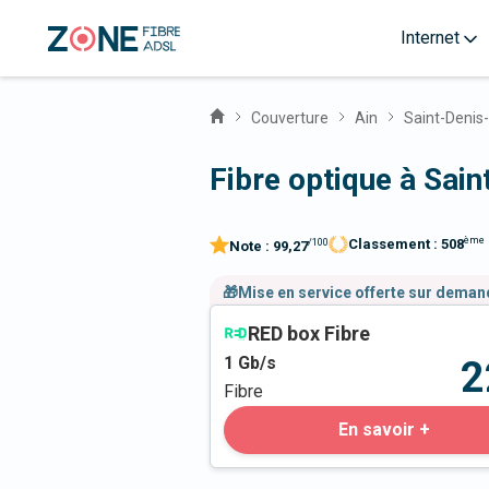
Internet
Couverture
Ain
Saint-Denis
Fibre optique à Sai
ème
Classement :
508
/100
Note :
99,27
🎁Mise en service offerte sur dema
RED box Fibre
1
Gb/s
2
Fibre
En savoir +