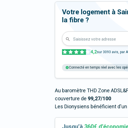
Votre logement à Sain
la fibre ?
Saisissez votre adresse
4,2
sur
3093
avis, par A
Connecté en temps réel avec les opé
Au baromètre THD Zone ADSL&Fib
couverture de
99,27/100
Les Dionysiens bénéficient d'un
Jusqu’à
360€ d’économi