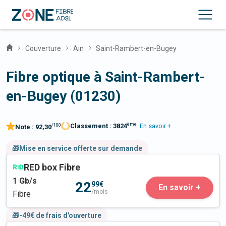
Couverture
Ain
Saint-Rambert-en-Bugey
Fibre optique à Saint-Rambert-
en-Bugey (01230)
ème
Classement :
3824
En savoir +
/100
Note :
92,30
🎁Mise en service offerte sur demande
RED box Fibre
1
Gb/s
22
99€
En savoir +
/mois
Fibre
🎁-49€ de frais d'ouverture