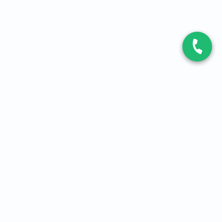
CONTACT
Contactez-nous
Expert fibre et 5G
01 86 76 06 08
4,2
sur
3093
avis, par Avis Vérifiés