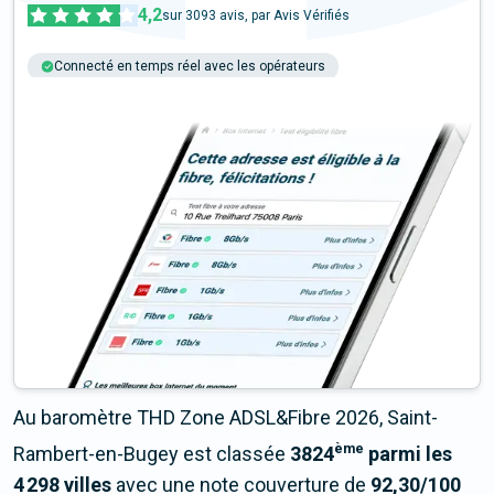
4,2
sur
3093
avis, par Avis Vérifiés
Connecté en temps réel avec les opérateurs
+6M tests chaque année
Multi-opérateurs
Au baromètre THD Zone ADSL&Fibre 2026, Saint-
ème
Rambert-en-Bugey est classée
3824
parmi les
4 298 villes
avec une note couverture de
92,30/100