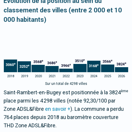
Evolution de la position au sein du
classement des villes (entre 2 000 et 10
000 habitants)
e
3510
e
e
3566
3568
e
3686
e
3824
e
3060
e
e
3966
3168
e
3252
2018
2019
2020
2021
2022
2023
2024
2025
2026
Sur un total de 4298 villes
ème
Saint-Rambert-en-Bugey est positionnée à la 3824
place parmi les 4 298 villes (notée 92,30/100 par
Zone ADSL&Fibre
en savoir +
). La commune a perdu
764 places depuis 2018 au baromètre couverture
THD Zone ADSL&Fibre.