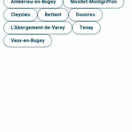
Ambérieu-en-Bugey
Nivollet-Montgriffon
Cleyzieu
Bettant
Douvres
L'Abergement-de-Varey
Tenay
Vaux-en-Bugey