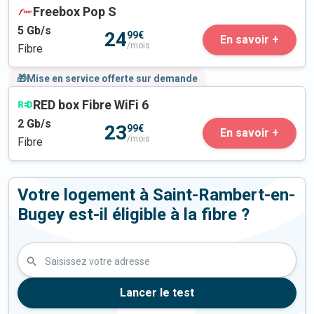
Freebox Pop S
5
Gb/s
24
99€
En savoir +
/mois
Fibre
🎁Mise en service offerte sur demande
RED box Fibre WiFi 6
2
Gb/s
23
99€
En savoir +
/mois
Fibre
Votre logement à Saint-Rambert-en-
Bugey est-il éligible à la fibre ?
Saisissez votre adresse
Lancer le test