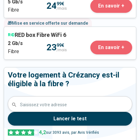
5
Gb/s
24
99€
En savoir +
/mois
Fibre
🎁Mise en service offerte sur demande
RED box Fibre WiFi 6
2
Gb/s
23
99€
En savoir +
/mois
Fibre
Votre logement à Crézancy est-il
éligible à la fibre ?
Saisissez votre adresse
Lancer le test
4,2
sur
3093
avis, par Avis Vérifiés