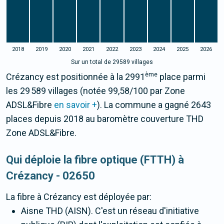
2018
2019
2020
2021
2022
2023
2024
2025
2026
Sur un total de 29589 villages
ème
Crézancy est positionnée à la 2991
place parmi
les 29 589 villages (notée 99,58/100 par Zone
ADSL&Fibre
en savoir +
). La commune a gagné 2643
places depuis 2018 au baromètre couverture THD
Zone ADSL&Fibre.
Qui déploie la fibre optique (FTTH) à
Crézancy - 02650
La fibre
à Crézancy
est déployée par:
Aisne THD (AISN). C'est un réseau d'initiative