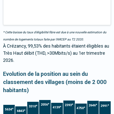
* Cette baisse du taux d’éligibilité fibre est due à une nouvelle estimation du
nombre de logements totaux faite par l’ARCEP au T2 2020.
À Crézancy, 99,53% des habitants étaient éligibles au
Très Haut débit (THD, >30Mbits/s) au 1er trimestre
2026.
Evolution de la position au sein du
classement des villages (moins de 2 000
habitants)
e
2056
e
e
2393
2646
e
2991
e
3310
e
4139
e
4750
e
5634
e
6843