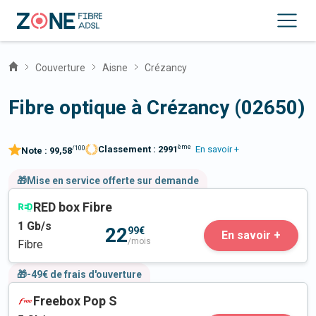
Couverture
Aisne
Crézancy
Fibre optique à Crézancy (02650)
ème
Classement :
2991
En savoir +
/100
Note :
99,58
🎁Mise en service offerte sur demande
RED box Fibre
1
Gb/s
22
99€
En savoir +
/mois
Fibre
🎁-49€ de frais d'ouverture
Freebox Pop S