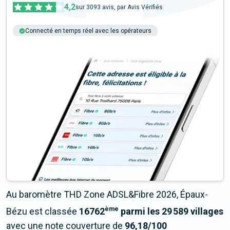
4,2
sur
3093
avis, par Avis Vérifiés
Connecté en temps réel avec les opérateurs
+6M tests chaque année
Multi-opérateurs
Au baromètre THD Zone ADSL&Fibre 2026, Épaux-
ème
Bézu est classée
16762
parmi les 29 589 villages
avec une note couverture de
96,18/100