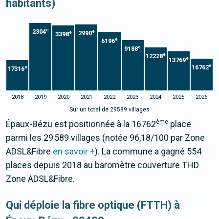
habitants)
e
2304
e
2990
e
3398
e
6196
e
9188
e
12228
e
13769
e
16762
e
17316
2018
2019
2020
2021
2022
2023
2024
2025
2026
Sur un total de 29589 villages
ème
Épaux-Bézu est positionnée à la 16762
place
parmi les 29 589 villages (notée 96,18/100 par Zone
ADSL&Fibre
en savoir +
). La commune a gagné 554
places depuis 2018 au baromètre couverture THD
Zone ADSL&Fibre.
Qui déploie la fibre optique (FTTH) à