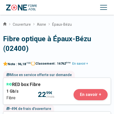
Couverture
Aisne
Épaux-Bézu
Fibre optique à Épaux-Bézu
(02400)
ème
Classement :
16762
En savoir +
/100
Note :
96,18
🎁Mise en service offerte sur demande
RED box Fibre
1
Gb/s
22
99€
En savoir +
/mois
Fibre
🎁-49€ de frais d'ouverture