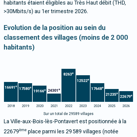
habitants étaient éligibles au Très Haut débit (THD,
>30Mbits/s) au 1er trimestre 2026.
Evolution de la position au sein du
classement des villages (moins de 2 000
habitants)
e
8263
e
12522
e
16691
e
e
17580
17648
e
24301
e
19166
e
21235
e
22679
2018
2019
2020
2021
2022
2023
2024
2025
2026
Sur un total de 29589 villages
La Ville-aux-Bois-lès-Pontavert est positionnée à la
ème
22679
place parmi les 29 589 villages (notée