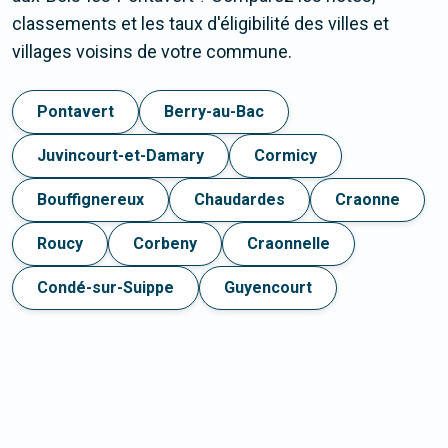
classements et les taux d'éligibilité des villes et
villages voisins de votre commune.
Pontavert
Berry-au-Bac
Juvincourt-et-Damary
Cormicy
Bouffignereux
Chaudardes
Craonne
Roucy
Corbeny
Craonnelle
Condé-sur-Suippe
Guyencourt