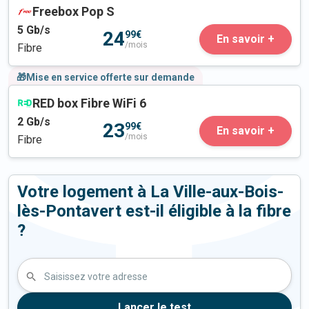
Freebox Pop S
5
Gb/s
24
99€
En savoir +
/mois
Fibre
🎁Mise en service offerte sur demande
RED box Fibre WiFi 6
2
Gb/s
23
99€
En savoir +
/mois
Fibre
Votre logement à La Ville-aux-Bois-
lès-Pontavert est-il éligible à la fibre
?
Saisissez votre adresse
Lancer le test