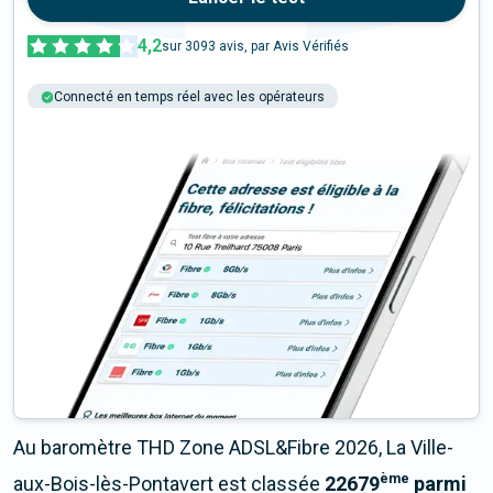
4,2
sur
3093
avis, par Avis Vérifiés
Connecté en temps réel avec les opérateurs
+6M tests chaque année
Multi-opérateurs
Au baromètre THD Zone ADSL&Fibre 2026, La Ville-
ème
aux-Bois-lès-Pontavert est classée
22679
parmi