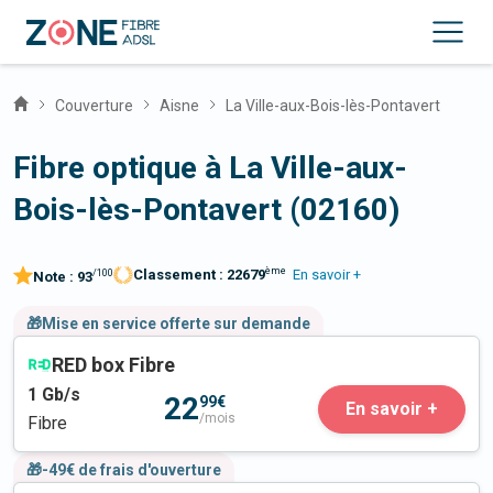
Couverture
Aisne
La Ville-aux-Bois-lès-Pontavert
Fibre optique à La Ville-aux-
Bois-lès-Pontavert (02160)
ème
Classement :
22679
En savoir +
/100
Note :
93
🎁Mise en service offerte sur demande
RED box Fibre
1
Gb/s
22
99€
En savoir +
/mois
Fibre
🎁-49€ de frais d'ouverture