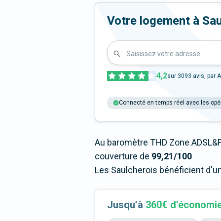
Votre logement à Saulc
Saisissez votre adresse
4,2
sur
3093
avis, par A
Connecté en temps réel avec les opé
Au baromètre THD Zone ADSL&Fi
couverture de
99,21/100
Les Saulcherois bénéficient d'u
Jusqu’à
360€ d’économi