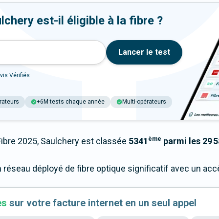
hery est-il éligible à la fibre ?
Lancer le test
vis Vérifiés
rateurs
+6M tests chaque année
Multi-opérateurs
ème
bre 2025, Saulchery est classée
5341
parmi les 29 5
n réseau déployé de fibre optique significatif avec un a
es
sur votre facture internet en un seul appel