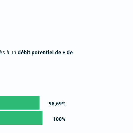
cès à un
débit potentiel de + de
98,69
%
100
%