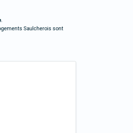
e
.
 logements Saulcherois sont