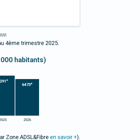
2020.
 au 4ème trimestre 2025.
 000 habitants)
e
291
e
6473
2025
2026
 par Zone ADSL&Fibre
en savoir +
).