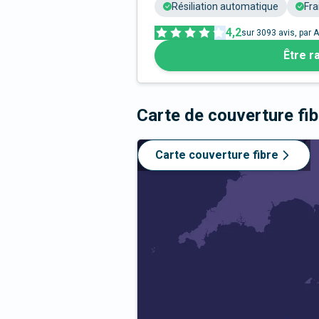
Résiliation automatique
Fra
4,2
sur
3093
avis, par A
Être r
Carte de couverture fi
Carte couverture fibre