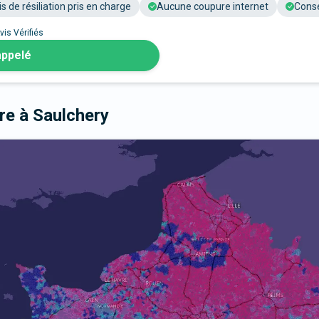
is de résiliation pris en charge
Aucune coupure internet
Conse
vis Vérifiés
appelé
bre
à Saulchery