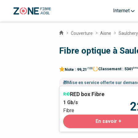
Internet
Couverture
Aisne
Saulchery
Fibre optique à Sau
èm
Classement :
5341
/100
Note :
99,21
🎁Mise en service offerte sur dema
RED box Fibre
1
Gb/s
2
Fibre
En savoir +