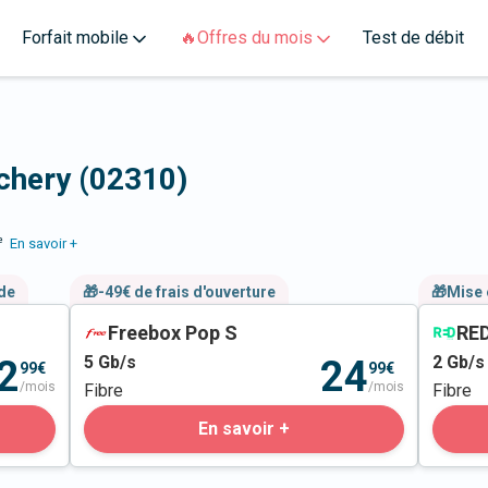
Forfait mobile
🔥Offres du mois
Test de débit
lchery (02310)
e
En savoir +
nde
🎁-49€ de frais d'ouverture
🎁Mise 
Freebox Pop S
RED
5
Gb/s
2
Gb/s
2
24
99€
99€
/mois
/mois
Fibre
Fibre
En savoir +