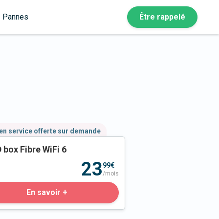
Pannes
Être rappelé
en service offerte sur demande
 box Fibre WiFi 6
23
99€
/mois
En savoir +