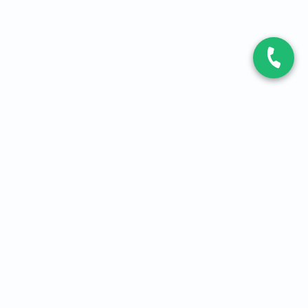
CONTACT
Contactez-nous
Expert fibre et 5G
01 86 76 06 08
4,2
sur
3093
avis, par Avis Vérifiés