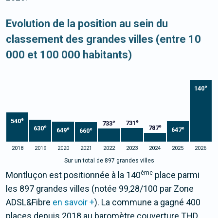
Evolution de la position au sein du
classement des grandes villes (entre 10
000 et 100 000 habitants)
e
140
e
540
e
e
731
733
e
e
787
630
e
e
647
e
649
660
2018
2019
2020
2021
2022
2023
2024
2025
2026
Sur un total de 897 grandes villes
ème
Montluçon est positionnée à la 140
place parmi
les 897 grandes villes (notée 99,28/100 par Zone
ADSL&Fibre
en savoir +
). La commune a gagné 400
places depuis 2018 au baromètre couverture THD