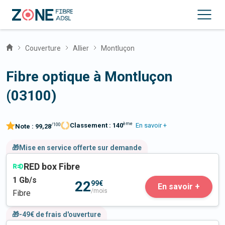
Couverture
Allier
Montluçon
Fibre optique à Montluçon
(03100)
ème
Classement :
140
En savoir +
/100
Note :
99,28
🎁Mise en service offerte sur demande
RED box Fibre
1
Gb/s
22
99€
En savoir +
/mois
Fibre
🎁-49€ de frais d'ouverture