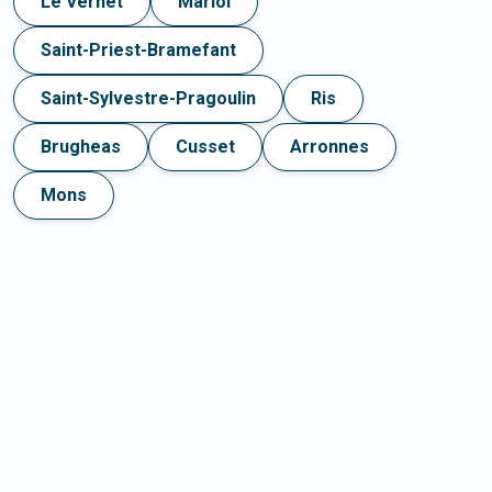
Le Vernet
Mariol
Saint-Priest-Bramefant
Saint-Sylvestre-Pragoulin
Ris
Brugheas
Cusset
Arronnes
Mons