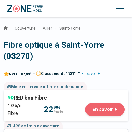
Couverture
Allier
Saint-Yorre
Fibre optique à Saint-Yorre
(03270)
ème
Classement :
1731
En savoir +
/100
Note :
97,89
🎁Mise en service offerte sur demande
RED box Fibre
1
Gb/s
22
99€
En savoir +
/mois
Fibre
🎁-49€ de frais d'ouverture