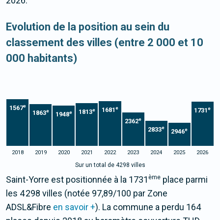
2026.
Evolution de la position au sein du
classement des villes (entre 2 000 et 10
000 habitants)
e
1567
e
e
1681
1731
e
1813
e
1863
e
1948
e
2362
e
2833
e
2946
2018
2019
2020
2021
2022
2023
2024
2025
2026
Sur un total de 4298 villes
ème
Saint-Yorre est positionnée à la 1731
place parmi
les 4 298 villes (notée 97,89/100 par Zone
ADSL&Fibre
en savoir +
). La commune a perdu 164