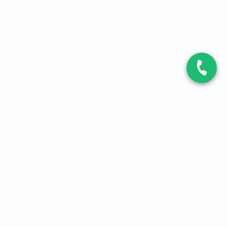
CONTACT
Contactez-nous
Expert fibre et 5G
01 86 76 06 08
4,2
sur
3093
avis, par Avis Vérifiés