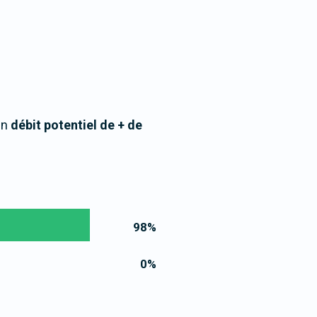
un
débit potentiel de + de
98
%
0
%