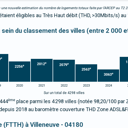
due à une nouvelle estimation du nombre de logements totaux faite par l’ARCEP au T2 
étaient éligibles au Très Haut débit (THD, >30Mbits/s) au
u sein du classement des villes (entre 2 000 
e
9
1
e
2012
e
2079
e
2256
e
2563
e
3063
9
2020
2021
2022
2023
2024
Sur un total de 4298 villes
ème
1444
place parmi les 4 298 villes (notée 98,20/100 pa
epuis 2018 au baromètre couverture THD Zone ADSL&Fi
ue (FTTH) à Villeneuve - 04180