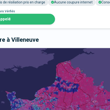
is de résiliation pris en charge
Aucune coupure internet
Conse
vis Vérifiés
appelé
bre
à Villeneuve