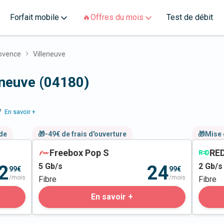
Forfait mobile
🔥Offres du mois
Test de débit
ovence
Villeneuve
eneuve (04180)
e
En savoir +
nde
🎁-49€ de frais d'ouverture
🎁Mise 
Freebox Pop S
RED
5
Gb/s
2
Gb/s
2
24
99€
99€
/mois
/mois
Fibre
Fibre
En savoir +