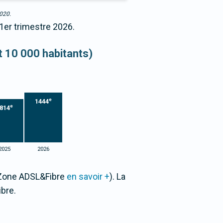
2020.
 1er trimestre 2026.
et 10 000 habitants)
e
1444
e
814
2025
2026
r Zone ADSL&Fibre
en savoir +
). La
bre.