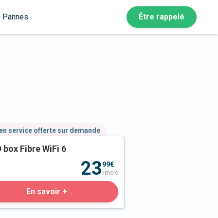
Pannes
Être rappelé
en service offerte sur demande
 box Fibre WiFi 6
23
99€
/mois
En savoir +