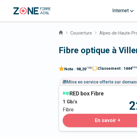
Internet
Couverture
Alpes-de-Haute-Pr
Fibre optique à Vill
èm
Classement :
1444
/100
Note :
98,20
🎁Mise en service offerte sur dema
RED box Fibre
1
Gb/s
2
Fibre
En savoir +