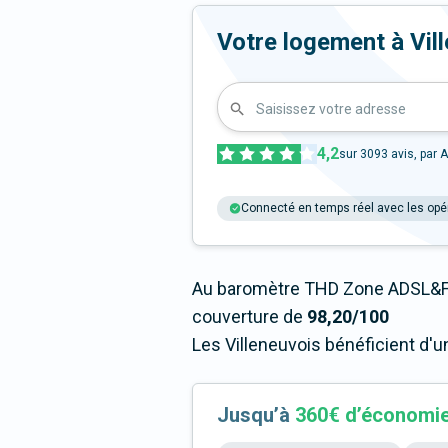
Votre logement à Ville
Saisissez votre adresse
4,2
sur
3093
avis, par A
Connecté en temps réel avec les opé
Au baromètre THD Zone ADSL&Fi
couverture de
98,20/100
Les Villeneuvois bénéficient d'u
Jusqu’à
360€ d’économi