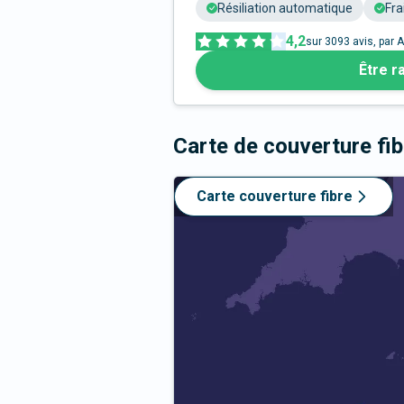
Résiliation automatique
Fra
4,2
sur
3093
avis, par A
Être r
Carte de couverture fi
Carte couverture fibre