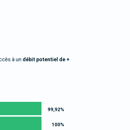
accès à un
débit potentiel de +
99,92
%
100
%