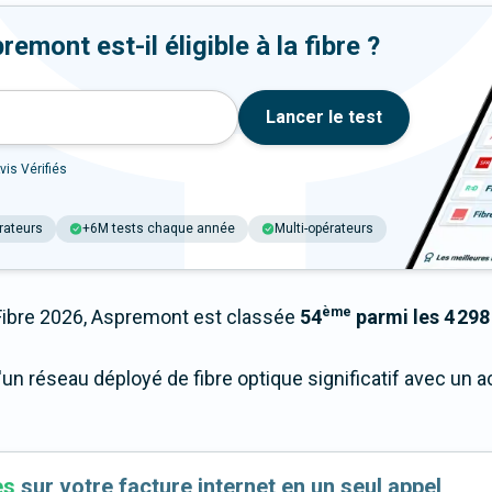
mont est-il éligible à la fibre ?
Lancer le test
vis Vérifiés
rateurs
+6M tests chaque année
Multi-opérateurs
ème
bre 2026, Aspremont est classée
54
parmi les 4 298 
un réseau déployé de fibre optique significatif avec un 
es
sur votre facture internet en un seul appel