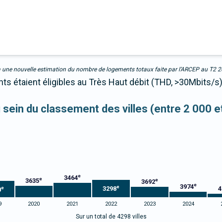
due à une nouvelle estimation du nombre de logements totaux faite par l’ARCEP au T2 
s étaient éligibles au Très Haut débit (THD, >30Mbits/s)
u sein du classement des villes (entre 2 000 
e
3464
e
3635
e
3692
e
3974
e
3298
4
e
0
9
2020
2021
2022
2023
2024
Sur un total de 4298 villes