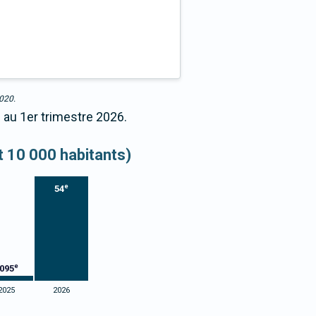
2020.
 au 1er trimestre 2026.
et 10 000 habitants)
e
54
e
095
2025
2026