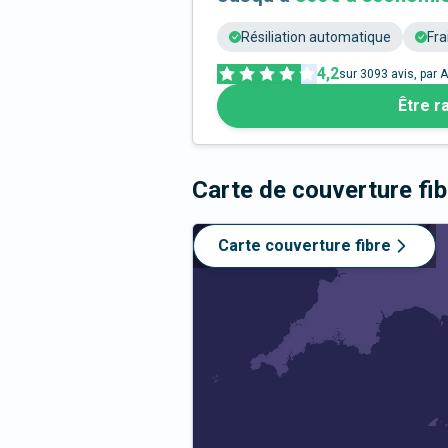
Résiliation automatique
Fra
4,2
sur
3093
avis, par A
Être r
Carte de couverture fi
Carte couverture fibre