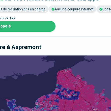
is de résiliation pris en charge
Aucune coupure internet
Conse
vis Vérifiés
appelé
bre
à Aspremont