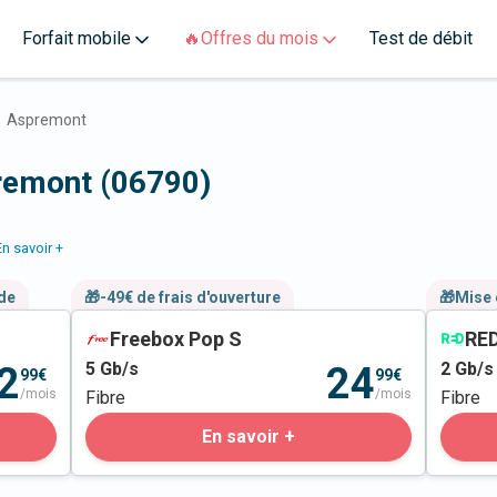
Forfait mobile
🔥Offres du mois
Test de débit
Aspremont
premont (06790)
En savoir +
nde
🎁-49€ de frais d'ouverture
🎁Mise 
Freebox Pop S
RED
5
Gb/s
2
Gb/s
2
24
99€
99€
/mois
/mois
Fibre
Fibre
En savoir +