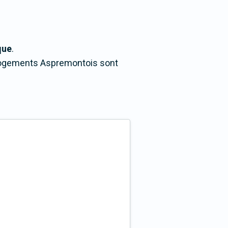
que
.
s logements Aspremontois sont