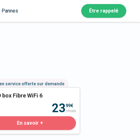
Pannes
Être rappelé
en service offerte sur demande
 box Fibre WiFi 6
23
99€
/mois
En savoir +