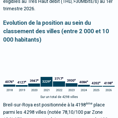
éligibles au Très Haut débit (THD, >30Mbits/s) au 1er
trimestre 2026.
Evolution de la position au sein du
classement des villes (entre 2 000 et 10
000 habitants)
e
3717
e
e
3930
3947
e
e
3229
e
4076
e
4084
4127
e
e
4202
4198
2018
2019
2020
2021
2022
2023
2024
2025
2026
Sur un total de 4298 villes
ème
Breil-sur-Roya est positionnée à la 4198
place
parmi les 4 298 villes (notée 78,10/100 par Zone