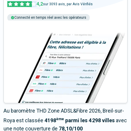
4,2
sur
3093
avis, par Avis Vérifiés
Connecté en temps réel avec les opérateurs
+6M tests chaque année
Multi-opérateurs
Au baromètre THD Zone ADSL&Fibre 2026, Breil-sur-
ème
Roya est classée
4198
parmi les 4 298 villes
avec
une note couverture de
78,10/100