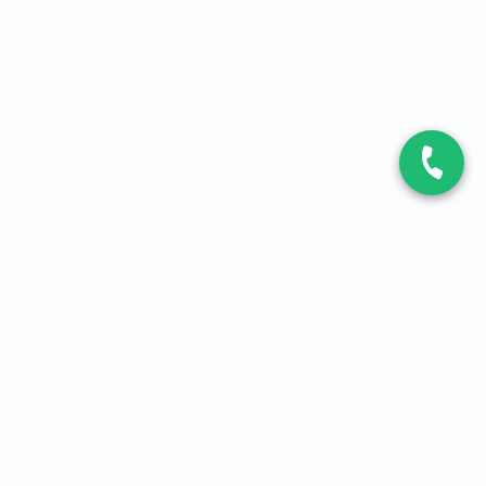
CONTACT
Contactez-nous
Expert fibre et 5G
01 86 76 06 08
4,2
sur
3093
avis, par Avis Vérifiés