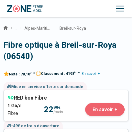
...
Alpes-Maritimes
Breil-sur-Roya
Fibre optique à Breil-sur-Roya
(06540)
ème
Classement :
4198
En savoir +
/100
Note :
78,10
🎁Mise en service offerte sur demande
RED box Fibre
1
Gb/s
22
99€
En savoir +
/mois
Fibre
🎁-49€ de frais d'ouverture