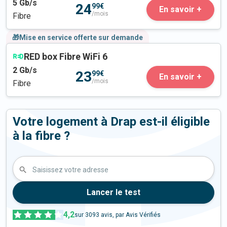
5
Gb/s
24
99€
En savoir +
/mois
Fibre
🎁Mise en service offerte sur demande
RED box Fibre WiFi 6
2
Gb/s
23
99€
En savoir +
/mois
Fibre
Votre logement à Drap est-il éligible
à la fibre ?
Saisissez votre adresse
Lancer le test
4,2
sur
3093
avis, par Avis Vérifiés