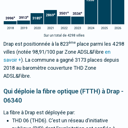
1356
e
e
3501
3534
e
2869
e
3913
e
e
3996
3185
2018
2019
2020
2021
2022
2023
2024
2025
2026
Sur un total de 4298 villes
ème
Drap est positionnée à la 823
place parmi les 4 298
villes (notée 98,91/100 par Zone ADSL&Fibre
en
savoir +
). La commune a gagné 3173 places depuis
2018 au baromètre couverture THD Zone
ADSL&Fibre.
Qui déploie la fibre optique (FTTH) à Drap -
06340
La fibre
à Drap
est déployée par:
THD 06 (THD6). C'est un réseau d'initiative