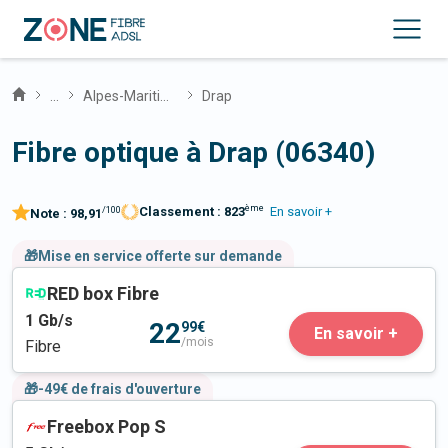
...
Alpes-Maritimes
Drap
Fibre optique à Drap (06340)
ème
Classement :
823
En savoir +
/100
Note :
98,91
🎁Mise en service offerte sur demande
RED box Fibre
1
Gb/s
22
99€
En savoir +
/mois
Fibre
🎁-49€ de frais d'ouverture
Freebox Pop S