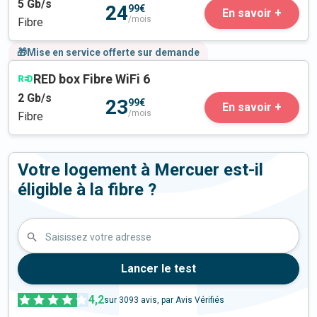
5
Gb/s
24
99€
En savoir +
/mois
Fibre
🎁Mise en service offerte sur demande
RED box Fibre WiFi 6
2
Gb/s
23
99€
En savoir +
/mois
Fibre
Votre logement à Mercuer est-il
éligible à la fibre ?
Saisissez votre adresse
Lancer le test
4,2
sur
3093
avis, par Avis Vérifiés