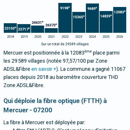
e
9198
e
9689
e
12083
e
14839
e
15365
e
24631
e
26373
e
23150
e
23717
2018
2019
2020
2021
2022
2023
2024
2025
2026
Sur un total de 29589 villages
ème
Mercuer est positionnée à la 12083
place parmi
les 29 589 villages (notée 97,57/100 par Zone
ADSL&Fibre
en savoir +
). La commune a gagné 11067
places depuis 2018 au baromètre couverture THD
Zone ADSL&Fibre.
Qui déploie la fibre optique (FTTH) à
Mercuer - 07200
La fibre
à Mercuer
est déployée par: