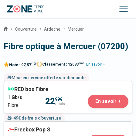
Couverture
Ardèche
Mercuer
Fibre optique à Mercuer (07200)
ème
Classement :
12083
En savoir +
/100
Note :
97,57
🎁Mise en service offerte sur demande
RED box Fibre
1
Gb/s
22
99€
En savoir +
/mois
Fibre
🎁-49€ de frais d'ouverture
Freebox Pop S