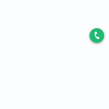
CONTACT
Contactez-nous
Expert fibre et 5G
01 86 76 06 08
4,2
sur
3093
avis, par Avis Vérifiés