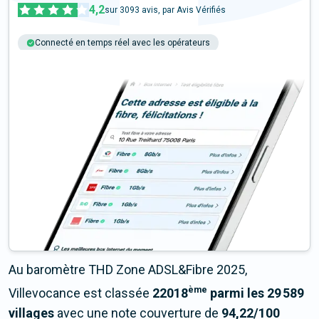
4,2
sur
3093
avis, par Avis Vérifiés
Connecté en temps réel avec les opérateurs
+6M tests chaque année
Multi-opérateurs
Au baromètre THD Zone ADSL&Fibre 2025,
ème
Villevocance est classée
22018
parmi les 29 589
villages
avec une note couverture de
94,22/100