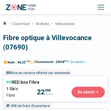
Couverture
Ardèche
Villevocance
Fibre optique à Villevocance
(07690)
ème
Classement :
22018
En savoir +
/100
Note :
94,22
🎁Mise en service offerte sur demande
RED box Fibre
1
Gb/s
22
99€
En savoir +
/mois
Fibre
🎁-49€ de frais d'ouverture