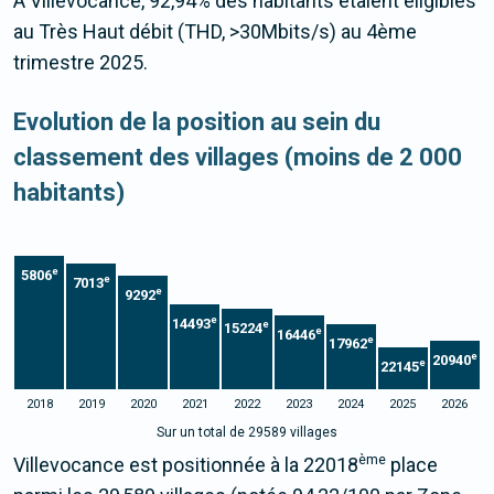
À Villevocance, 92,94% des habitants étaient éligibles
au Très Haut débit (THD, >30Mbits/s) au 4ème
trimestre 2025.
Evolution de la position au sein du
classement des villages (moins de 2 000
habitants)
e
5806
e
7013
e
9292
e
14493
e
15224
e
16446
e
17962
e
20940
e
22145
2018
2019
2020
2021
2022
2023
2024
2025
2026
Sur un total de 29589 villages
ème
Villevocance est positionnée à la 22018
place