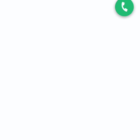
CONTACT
Contactez-nous
Expert fibre et 5G
01 86 76 06 08
4,2
sur
3093
avis, par Avis Vérifiés
À PROPOS
Qui sommes-nous