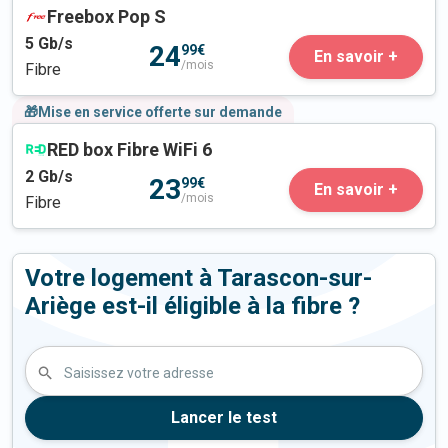
Freebox Pop S
5
Gb/s
24
99€
En savoir +
/mois
Fibre
🎁Mise en service offerte sur demande
RED box Fibre WiFi 6
2
Gb/s
23
99€
En savoir +
/mois
Fibre
Votre logement à Tarascon-sur-
Ariège est-il éligible à la fibre ?
Saisissez votre adresse
Lancer le test