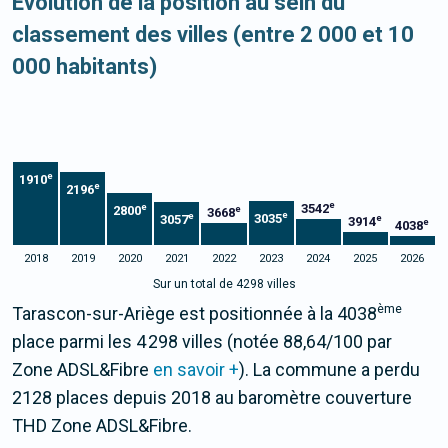
Evolution de la position au sein du
classement des villes (entre 2 000 et 10
000 habitants)
e
1910
e
2196
e
3542
e
2800
e
3668
e
e
3035
3057
e
3914
e
4038
2018
2019
2020
2021
2022
2023
2024
2025
2026
Sur un total de 4298 villes
ème
Tarascon-sur-Ariège est positionnée à la 4038
place parmi les 4 298 villes (notée 88,64/100 par
Zone ADSL&Fibre
en savoir +
). La commune a perdu
2128 places depuis 2018 au baromètre couverture
THD Zone ADSL&Fibre.