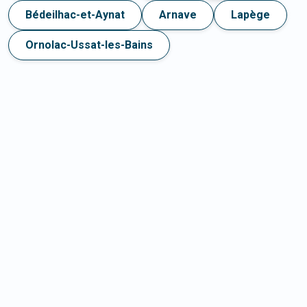
Bédeilhac-et-Aynat
Arnave
Lapège
Ornolac-Ussat-les-Bains