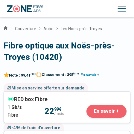
Couverture
Aube
Les Noës-près-Troyes
Fibre optique aux Noës-près-
Troyes (10420)
ème
Classement :
395
En savoir +
/100
Note :
99,41
🎁Mise en service offerte sur demande
RED box Fibre
1
Gb/s
22
99€
En savoir +
/mois
Fibre
🎁-49€ de frais d'ouverture