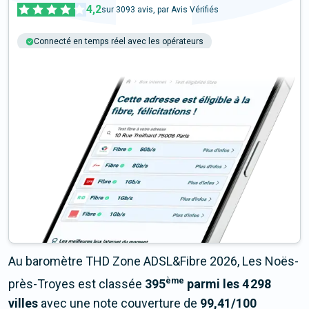
4,2
sur
3093
avis, par Avis Vérifiés
Connecté en temps réel avec les opérateurs
+6M tests chaque année
Multi-opérateurs
Au baromètre THD Zone ADSL&Fibre 2026, Les Noës-
ème
près-Troyes est classée
395
parmi les 4 298
villes
avec une note couverture de
99,41/100