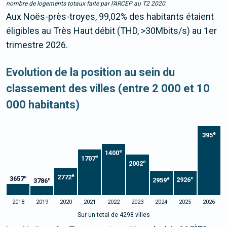
nombre de logements totaux faite par l’ARCEP au T2 2020.
Aux Noës-près-troyes, 99,02% des habitants étaient
éligibles au Très Haut débit (THD, >30Mbits/s) au 1er
trimestre 2026.
Evolution de la position au sein du
classement des villes (entre 2 000 et 10
000 habitants)
e
395
e
1400
e
1707
e
2002
e
2772
e
3657
e
e
2926
e
2959
3786
2018
2019
2020
2021
2022
2023
2024
2025
2026
Sur un total de 4298 villes