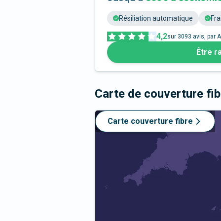
Résiliation automatique
Fra
4,2
sur
3093
avis, par A
Être r
Carte de couverture fi
Carte couverture fibre