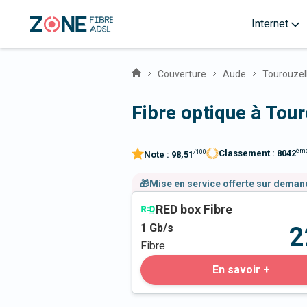
Internet
Couverture
Aude
Tourouzel
Fibre optique à Tou
èm
Classement :
8042
/100
Note :
98,51
🎁Mise en service offerte sur dema
RED box Fibre
1
Gb/s
2
Fibre
En savoir +