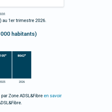
2020.
) au 1er trimestre 2026.
 000 habitants)
e
e
105
8042
2025
2026
00 par Zone ADSL&Fibre
en savoir
ADSL&Fibre.