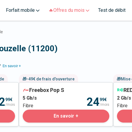
Forfait mobile
🔥Offres du mois
Test de débit
le
rouzelle (11200)
e
En savoir +
nde
🎁-49€ de frais d'ouverture
🎁Mise 
Freebox Pop S
RED
5
Gb/s
2
Gb/s
2
24
99€
99€
/mois
/mois
Fibre
Fibre
En savoir +