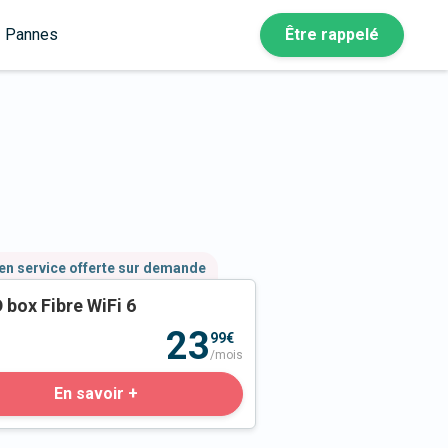
Pannes
Être rappelé
en service offerte sur demande
 box Fibre WiFi 6
23
99€
/mois
En savoir +