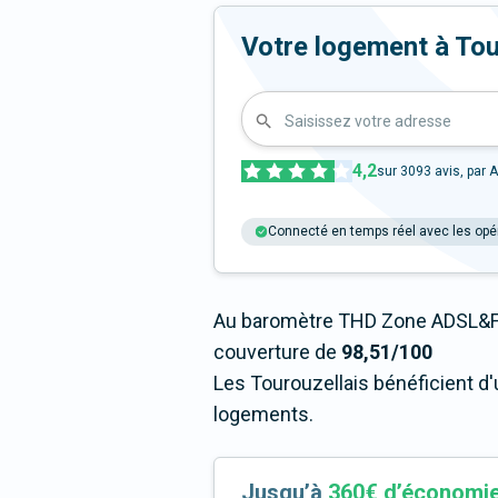
Votre logement à Touro
Saisissez votre adresse
4,2
sur
3093
avis, par A
Connecté en temps réel avec les opé
Au baromètre THD Zone ADSL&Fi
couverture de
98,51/100
Les Tourouzellais bénéficient d'
logements.
Jusqu’à
360€ d’économi