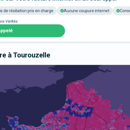
is de résiliation pris en charge
Aucune coupure internet
Conse
vis Vérifiés
appelé
bre
à Tourouzelle