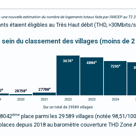
due à une nouvelle estimation du nombre de logements totaux faite par l’ARCEP au T2 
nts étaient éligibles au Très Haut débit (THD, >30Mbits/s
au sein du classement des villages (moins de 2
e
3674
e
4884
e
7295
8
e
27788
e
2
e
28758
9
2020
2021
2022
2023
2024
Sur un total de 29589 villages
ème
 8042
place parmi les 29 589 villages (notée 98,51/1
places depuis 2018 au baromètre couverture THD Zone 