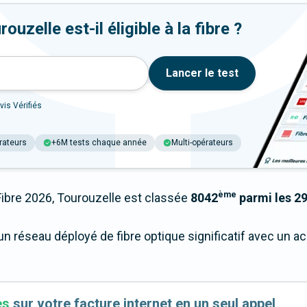
uzelle est-il éligible à la fibre ?
Lancer le test
vis Vérifiés
rateurs
+6M tests chaque année
Multi-opérateurs
ème
bre 2026, Tourouzelle est classée
8042
parmi les 29
un réseau déployé de fibre optique significatif avec un 
es
sur votre facture internet en un seul appel