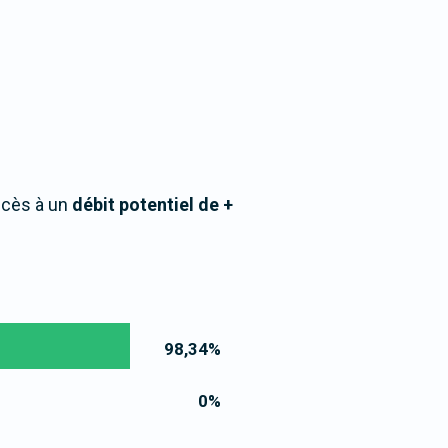
ccès à un
débit potentiel de +
98,34
%
0
%