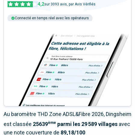
4,2
sur
3093
avis, par Avis Vérifiés
Connecté en temps réel avec les opérateurs
+6M tests chaque année
Multi-opérateurs
Au baromètre THD Zone ADSL&Fibre 2026, Dingsheim
ème
est classée
25639
parmi les 29 589 villages
avec
une note couverture de
89,18/100