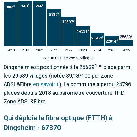
e
e
148
246
e
843
e
5740
e
10507
e
16531
e
25639
e
20952
e
22914
2018
2019
2020
2021
2022
2023
2024
2025
2026
Sur un total de 29589 villages
ème
Dingsheim est positionnée à la 25639
place parmi
les 29 589 villages (notée 89,18/100 par Zone
ADSL&Fibre
en savoir +
). La commune a perdu 24796
places depuis 2018 au baromètre couverture THD
Zone ADSL&Fibre.
Qui déploie la fibre optique (FTTH) à
Dingsheim - 67370