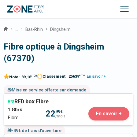
...
Bas-Rhin
Dingsheim
Fibre optique à Dingsheim
(67370)
ème
Classement :
25639
En savoir +
/100
Note :
89,18
🎁Mise en service offerte sur demande
RED box Fibre
1
Gb/s
22
99€
En savoir +
/mois
Fibre
🎁-49€ de frais d'ouverture