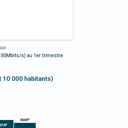
2020.
>30Mbits/s) au 1er trimestre
et 10 000 habitants)
e
3609
e
318