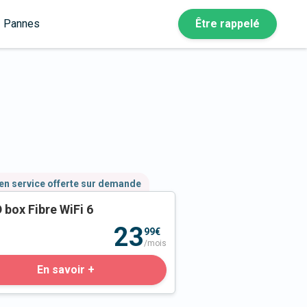
Pannes
Être rappelé
en service offerte sur demande
 box Fibre WiFi 6
23
99€
/mois
En savoir +