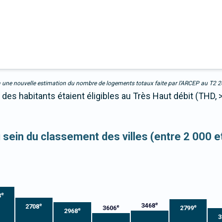
due à une nouvelle estimation du nombre de logements totaux faite par l’ARCEP au T2 
des habitants étaient éligibles au Très Haut débit (THD, 
u sein du classement des villes (entre 2 000 
e
3
e
3468
e
2708
e
e
3606
2799
e
2968
3