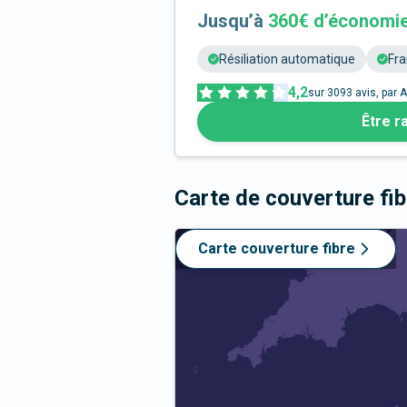
Jusqu’à
360€ d’économi
Résiliation automatique
Fra
4,2
sur
3093
avis, par A
Être r
Carte de couverture fi
Carte couverture fibre