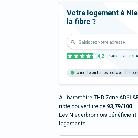
Votre logement à Nied
la fibre ?
Saisissez votre adresse
4,2
sur
3093
avis, par A
Connecté en temps réel avec les opé
Au baromètre THD Zone ADSL&Fi
note couverture de
93,79/100
Les Niederbronnois bénéficient 
logements.