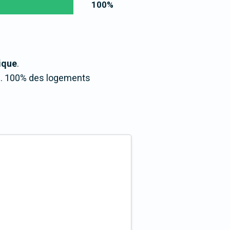
100
%
tique
.
ns. 100% des logements