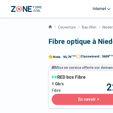
Internet
Couverture
Bas-Rhin
Nieder
Fibre optique à Nie
èm
Classement :
3609
/100
Note :
93,79
🎁Mise en service offerte sur dema
RED box Fibre
1
Gb/s
2
Fibre
En savoir +