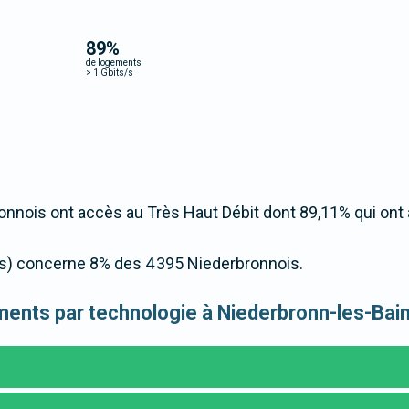
89
%
de logements
>
1 Gbits/s
nnois ont accès au Très Haut Débit dont 89,11% qui ont
t/s) concerne 8% des 4 395 Niederbronnois.
gements par technologie à Niederbronn-les-Bai