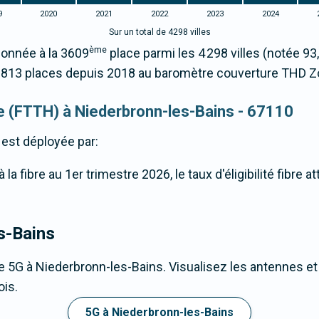
9
2020
2021
2022
2023
2024
Sur un total de 4298 villes
ème
ionnée à la 3609
place parmi les 4 298 villes (notée 
1813 places depuis 2018 au baromètre couverture THD Z
que (FTTH) à Niederbronn-les-Bains - 67110
est déployée par:
a fibre au 1er trimestre 2026, le taux d'éligibilité fibre 
s-Bains
 5G à Niederbronn-les-Bains. Visualisez les antennes et 
ois.
5G à Niederbronn-les-Bains