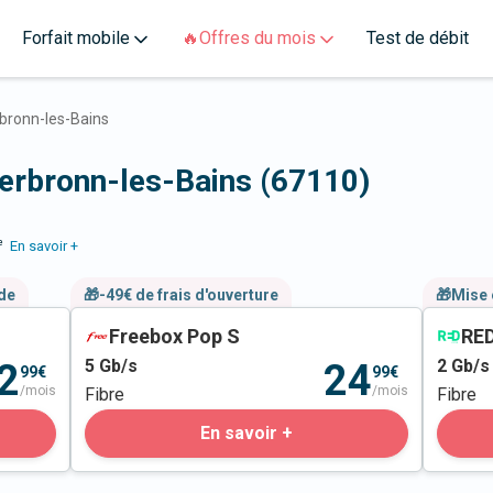
Forfait mobile
🔥Offres du mois
Test de débit
bronn-les-Bains
derbronn-les-Bains (67110)
e
En savoir +
nde
🎁-49€ de frais d'ouverture
🎁Mise 
Freebox Pop S
RED
5
Gb/s
2
Gb/s
2
24
99€
99€
/mois
/mois
Fibre
Fibre
En savoir +