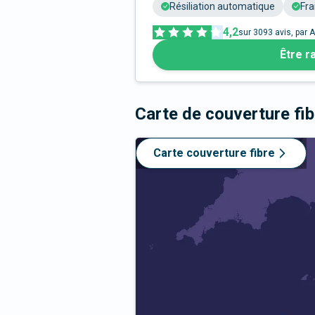
Résiliation automatique
Fra
4,2
sur
3093
avis, par A
Être r
Carte de couverture fi
Carte couverture fibre