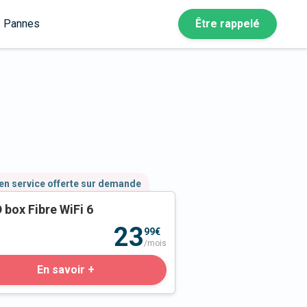
Pannes
Être rappelé
en service offerte sur demande
 box Fibre WiFi 6
23
99€
/mois
En savoir +