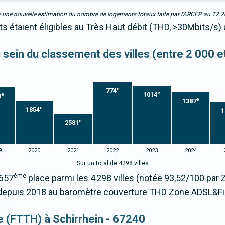
due à une nouvelle estimation du nombre de logements totaux faite par l’ARCEP au T2 
ts étaient éligibles au Très Haut débit (THD, >30Mbits/s) 
u sein du classement des villes (entre 2 000 
e
774
e
1014
e
0
e
1387
e
1854
1
e
2581
9
2020
2021
2022
2023
2024
Sur un total de 4298 villes
ème
3657
place parmi les 4 298 villes (notée 93,52/100 pa
epuis 2018 au baromètre couverture THD Zone ADSL&Fi
ue (FTTH) à Schirrhein - 67240