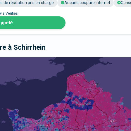
is de résiliation pris en charge
Aucune coupure internet
Conse
vis Vérifiés
appelé
bre
à Schirrhein