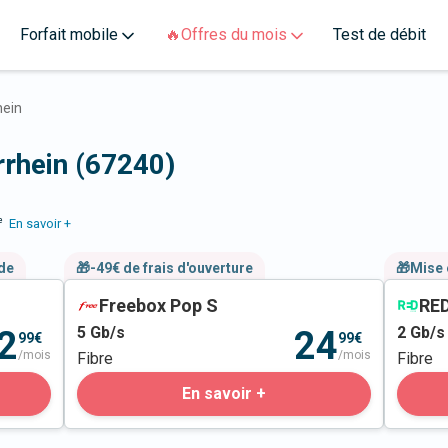
Forfait mobile
🔥Offres du mois
Test de débit
hein
rrhein (67240)
e
En savoir +
nde
🎁-49€ de frais d'ouverture
🎁Mise 
Freebox Pop S
RED
5
Gb/s
2
Gb/s
2
24
99€
99€
/mois
/mois
Fibre
Fibre
En savoir +