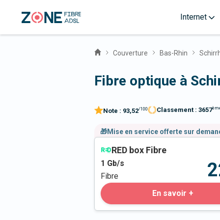
Internet
Couverture
Bas-Rhin
Schirr
Fibre optique à Schi
èm
Classement :
3657
/100
Note :
93,52
🎁Mise en service offerte sur dema
RED box Fibre
1
Gb/s
2
Fibre
En savoir +