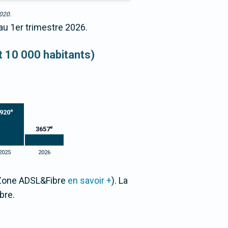
2020.
au 1er trimestre 2026.
et 10 000 habitants)
e
920
e
3657
2025
2026
r Zone ADSL&Fibre
en savoir +
). La
bre.