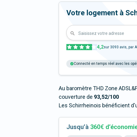
Votre logement à Schir
Saisissez votre adresse
4,2
sur
3093
avis, par A
Connecté en temps réel avec les opé
Au baromètre THD Zone ADSL&Fi
couverture de
93,52/100
Les Schirrheinois bénéficient d'
Jusqu’à
360€ d’économi