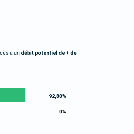
ccès à un
débit potentiel de + de
92,80
%
0
%