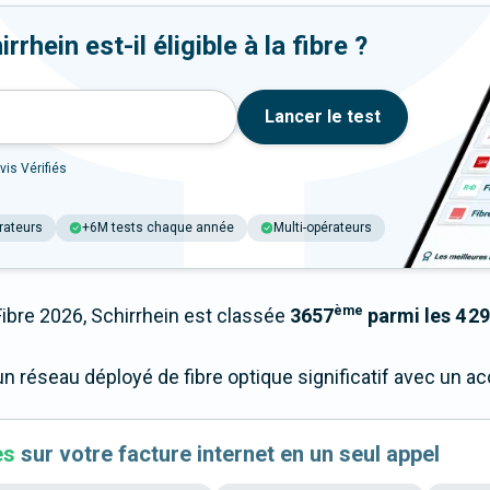
rhein est-il éligible à la fibre ?
Lancer le test
vis Vérifiés
rateurs
+6M tests chaque année
Multi-opérateurs
ème
bre 2026, Schirrhein est classée
3657
parmi les 4 29
un réseau déployé de fibre optique significatif avec un 
es
sur votre facture internet en un seul appel