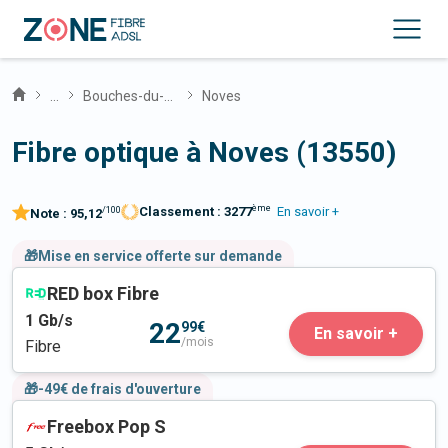
...
Bouches-du-Rhône
Noves
Fibre optique à Noves (13550)
ème
Classement :
3277
En savoir +
/100
Note :
95,12
🎁Mise en service offerte sur demande
RED box Fibre
1
Gb/s
22
99€
En savoir +
/mois
Fibre
🎁-49€ de frais d'ouverture
Freebox Pop S