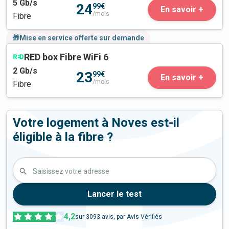
5
Gb/s
24
99€
En savoir +
/mois
Fibre
🎁Mise en service offerte sur demande
RED box Fibre WiFi 6
2
Gb/s
23
99€
En savoir +
/mois
Fibre
Votre logement à Noves est-il
éligible à la fibre ?
Saisissez votre adresse
Lancer le test
4,2
sur
3093
avis, par Avis Vérifiés