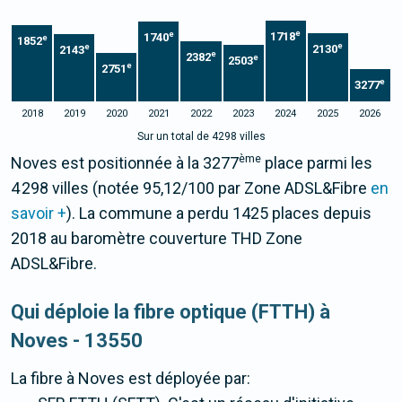
e
e
1718
1740
e
1852
e
e
2130
2143
e
2382
e
2503
e
2751
e
3277
2018
2019
2020
2021
2022
2023
2024
2025
2026
Sur un total de 4298 villes
ème
Noves est positionnée à la 3277
place parmi les
4 298 villes (notée 95,12/100 par Zone ADSL&Fibre
en
savoir +
). La commune a perdu 1425 places depuis
2018 au baromètre couverture THD Zone
ADSL&Fibre.
Qui déploie la fibre optique (FTTH) à
Noves - 13550
La fibre
à Noves
est déployée par: