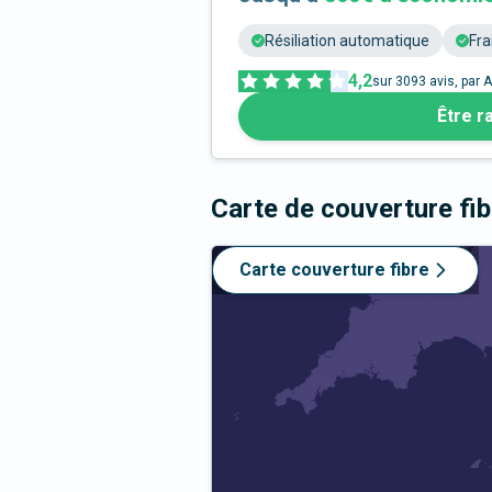
Résiliation automatique
Fra
4,2
sur
3093
avis, par A
Être r
Carte de couverture fi
Carte couverture fibre