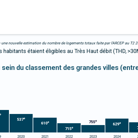
due à une nouvelle estimation du nombre de logements totaux faite par l’ARCEP au T2 
habitants étaient éligibles au Très Haut débit (THD, >30
au sein du classement des grandes villes (ent
e
e
537
e
755
e
610
e
629
e
715
9
2020
2021
2022
2023
2024