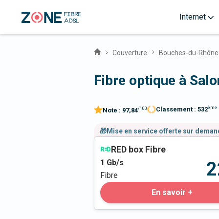
Internet
Couverture
Bouches-du-Rhône
Fibre optique à Sal
ème
Classement :
532
/100
Note :
97,84
🎁Mise en service offerte sur dema
RED box Fibre
1
Gb/s
2
Fibre
En savoir +