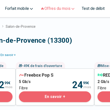
Forfait mobile
🔥Offres du mois
Test de débit
Salon-de-Provence
on-de-Provence (13300)
En savoir +
nde
🎁-49€ de frais d'ouverture
🎁Mise 
Freebox Pop S
RED
5
Gb/s
2
Gb/s
2
24
99€
99€
/mois
/mois
Fibre
Fibre
En savoir +