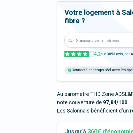
Votre logement à Salo
fibre ?
Saisissez votre adresse
4,2
sur
3093
avis, par A
Connecté en temps réel avec les opé
Au baromètre THD Zone ADSL&Fi
note couverture de
97,84/100
Les Salonnais bénéficient d'un 
Jusqu’à
360€ d’économi