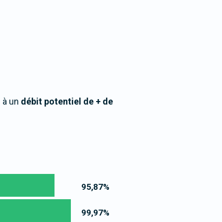
s à un
débit potentiel de + de
95,87
%
99,97
%