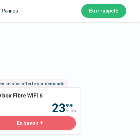
Pannes
Être rappelé
en service offerte sur demande
 box Fibre WiFi 6
23
99€
/mois
En savoir +