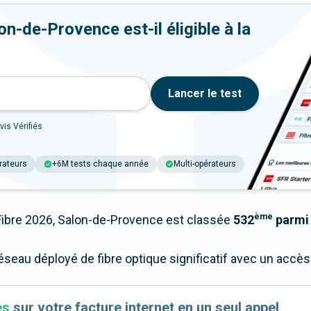
n-de-Provence est-il éligible à la
Lancer le test
vis Vérifiés
rateurs
+6M tests chaque année
Multi-opérateurs
ème
bre 2026, Salon-de-Provence est classée
532
parmi 
réseau déployé de fibre optique significatif avec un acc
es
sur votre facture internet en un seul appel