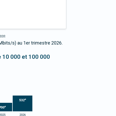
2020.
Mbits/s) au 1er trimestre 2026.
re 10 000 et 100 000
e
532
e
700
2025
2026