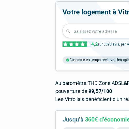
Votre logement à Vitrol
Saisissez votre adresse
4,2
sur
3093
avis, par A
Connecté en temps réel avec les opé
Au baromètre THD Zone ADSL&Fib
couverture de
99,57/100
Les Vitrollais bénéficient d'un 
Jusqu’à
360€ d’économi