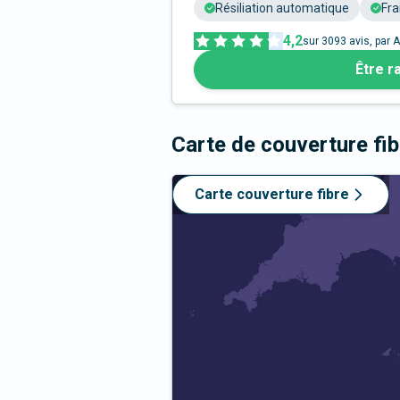
Résiliation automatique
Fra
4,2
sur
3093
avis, par A
Être r
Carte de couverture fi
Carte couverture fibre