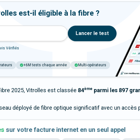
les est-il éligible à la fibre ?
Lancer le test
vis Vérifiés
rateurs
+6M tests chaque année
Multi-opérateurs
ème
re 2025, Vitrolles est classée
84
parmi les 897 gran
réseau déployé de fibre optique significatif avec un accè
es
sur votre facture internet en un seul appel