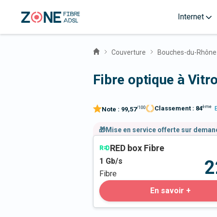
Internet
Couverture
Bouches-du-Rhône
Fibre optique à Vitr
ème
Classement :
84
/100
Note :
99,57
🎁Mise en service offerte sur dema
RED box Fibre
1
Gb/s
2
Fibre
En savoir +