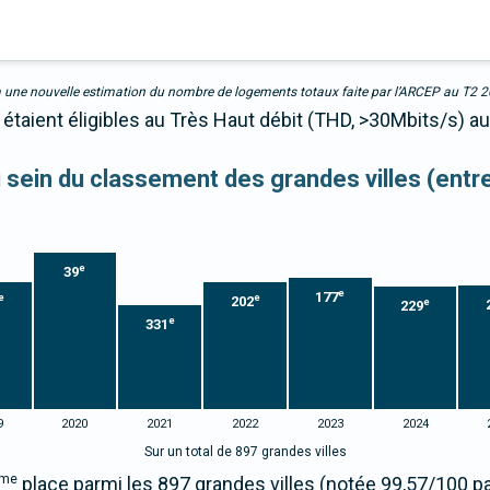
due à une nouvelle estimation du nombre de logements totaux faite par l’ARCEP au T2 
s étaient éligibles au Très Haut débit (THD, >30Mbits/s) 
au sein du classement des grandes villes (ent
e
39
e
177
e
e
202
e
229
e
331
9
2020
2021
2022
2023
2024
Sur un total de 897 grandes villes
me
place parmi les 897 grandes villes (notée 99,57/100 