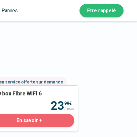
Pannes
Être rappelé
en service offerte sur demande
 box Fibre WiFi 6
23
99€
/mois
En savoir +