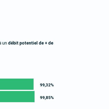
 à un
débit potentiel de + de
99,32
%
99,85
%