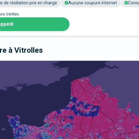
is de résiliation pris en charge
Aucune coupure internet
Conse
vis Vérifiés
appelé
bre
à Vitrolles