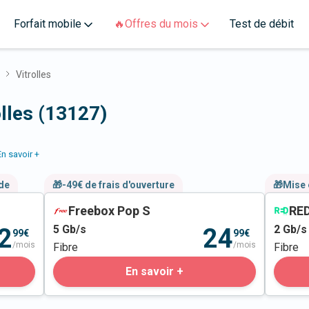
Forfait mobile
🔥Offres du mois
Test de débit
Vitrolles
olles (13127)
En savoir +
nde
🎁-49€ de frais d'ouverture
🎁Mise 
Freebox Pop S
RED
5
Gb/s
2
Gb/s
2
24
99€
99€
/mois
/mois
Fibre
Fibre
En savoir +