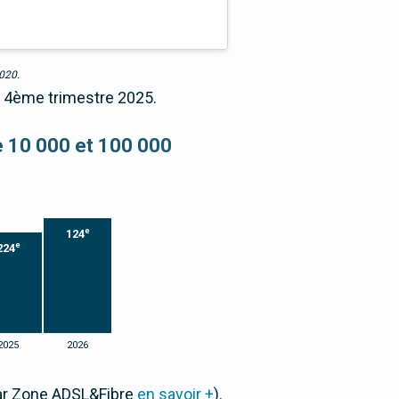
2020.
au 4ème trimestre 2025.
re 10 000 et 100 000
e
124
e
224
2025
2026
par Zone ADSL&Fibre
en savoir +
).