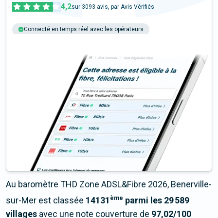
4,2
sur
3093
avis, par Avis Vérifiés
Connecté en temps réel avec les opérateurs
+6M tests chaque année
Multi-opérateurs
Au baromètre THD Zone ADSL&Fibre 2026, Benerville-
ème
sur-Mer est classée
14131
parmi les 29 589
villages
avec une note couverture de
97,02/100