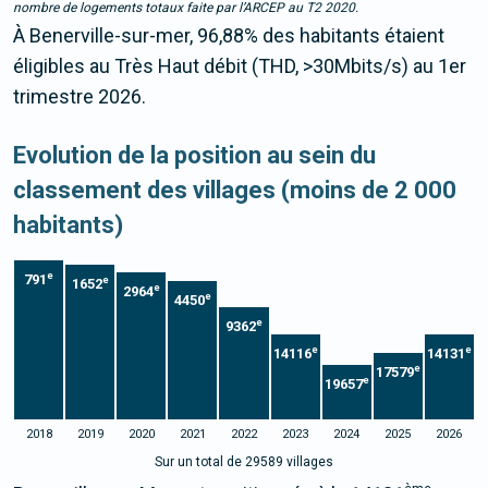
nombre de logements totaux faite par l’ARCEP au T2 2020.
À Benerville-sur-mer, 96,88% des habitants étaient
éligibles au Très Haut débit (THD, >30Mbits/s) au 1er
trimestre 2026.
Evolution de la position au sein du
classement des villages (moins de 2 000
habitants)
e
791
e
1652
e
2964
e
4450
e
9362
e
e
14116
14131
e
17579
e
19657
2018
2019
2020
2021
2022
2023
2024
2025
2026
Sur un total de 29589 villages