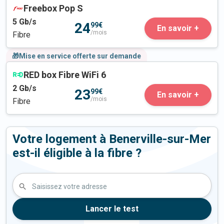
Freebox Pop S
5
Gb/s
24
99€
En savoir +
/mois
Fibre
🎁Mise en service offerte sur demande
RED box Fibre WiFi 6
2
Gb/s
23
99€
En savoir +
/mois
Fibre
Votre logement à Benerville-sur-Mer
est-il éligible à la fibre ?
Saisissez votre adresse
Lancer le test