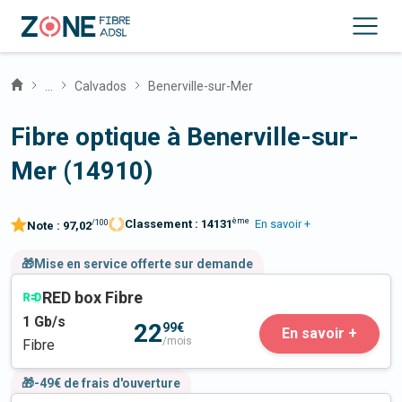
...
Calvados
Benerville-sur-Mer
Fibre optique à Benerville-sur-
Mer (14910)
ème
Classement :
14131
En savoir +
/100
Note :
97,02
🎁Mise en service offerte sur demande
RED box Fibre
1
Gb/s
22
99€
En savoir +
/mois
Fibre
🎁-49€ de frais d'ouverture