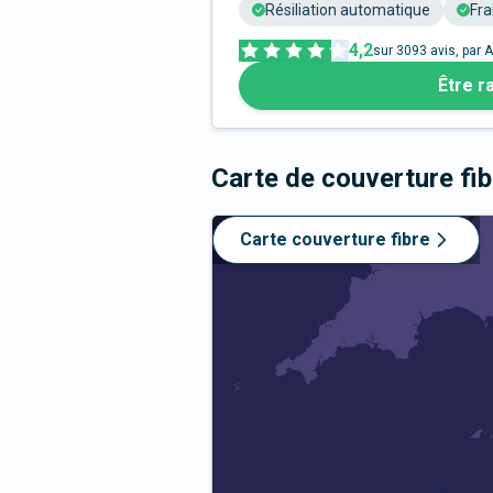
Résiliation automatique
Fra
4,2
sur
3093
avis, par A
Être r
Carte de couverture fi
Carte couverture fibre