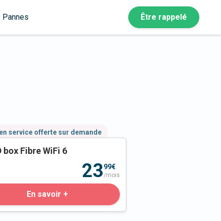
Pannes
Être rappelé
en service offerte sur demande
 box Fibre WiFi 6
23
99€
/mois
En savoir +