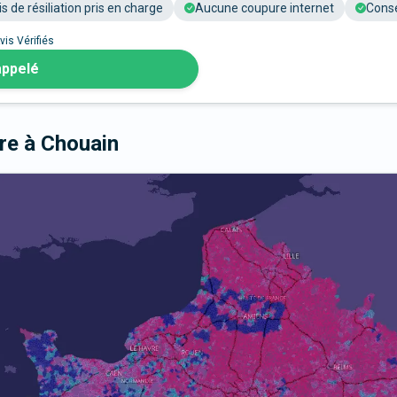
is de résiliation pris en charge
Aucune coupure internet
Conse
vis Vérifiés
appelé
bre
à Chouain