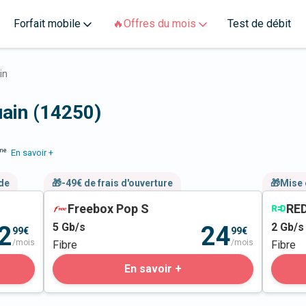
Forfait mobile
🔥Offres du mois
Test de débit
in
uain (14250)
me
En savoir +
nde
🎁-49€ de frais d'ouverture
🎁Mise 
Freebox Pop S
RED
5
Gb/s
2
Gb/s
2
24
99€
99€
/mois
/mois
Fibre
Fibre
En savoir +