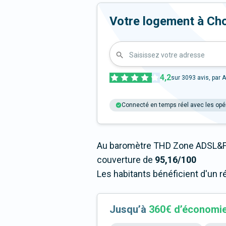
Votre logement à Choua
Saisissez votre adresse
4,2
sur
3093
avis, par A
Connecté en temps réel avec les opé
Au baromètre THD Zone ADSL&Fi
couverture de
95,16/100
Les habitants bénéficient d'un r
Jusqu’à
360€ d’économi