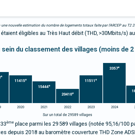
due à une nouvelle estimation du nombre de logements totaux faite par l’ARCEP au T2 
étaient éligibles au Très Haut débit (THD, >30Mbits/s) au
au sein du classement des villages (moins de 2
e
3357
e
3
e
e
11415
11511
e
15444
1
e
20410
9
2020
2021
2022
2023
2024
Sur un total de 29589 villages
ème
233
place parmi les 29 589 villages (notée 95,16/100
es depuis 2018 au baromètre couverture THD Zone ADS