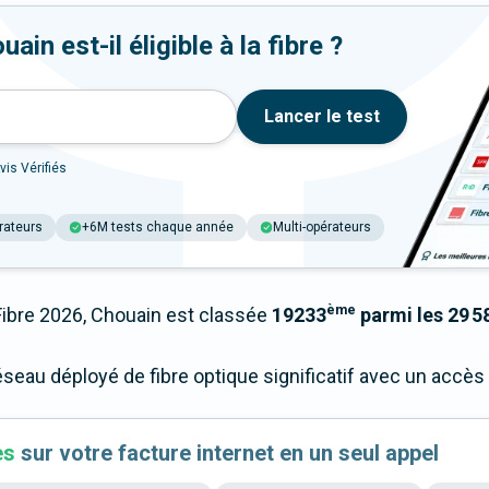
in est-il éligible à la fibre ?
Lancer le test
vis Vérifiés
rateurs
+6M tests chaque année
Multi-opérateurs
ème
bre 2026, Chouain est classée
19233
parmi les 29 5
éseau déployé de fibre optique significatif avec un accè
es
sur votre facture internet en un seul appel