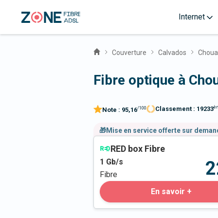
Internet
Couverture
Calvados
Choua
Fibre optique à Cho
è
Classement :
19233
/100
Note :
95,16
🎁Mise en service offerte sur dema
RED box Fibre
1
Gb/s
2
Fibre
En savoir +