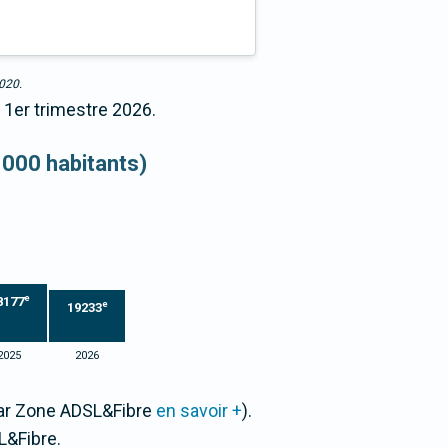
2020.
 1er trimestre 2026.
 000 habitants)
e
8177
e
19233
2025
2026
 par Zone ADSL&Fibre
en savoir +
).
L&Fibre.