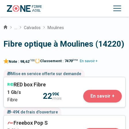
...
Calvados
Moulines
Fibre optique à Moulines (14220)
ème
Classement :
7470
En savoir +
/100
Note :
98,62
🎁Mise en service offerte sur demande
RED box Fibre
1
Gb/s
22
99€
En savoir +
/mois
Fibre
🎁-49€ de frais d'ouverture
Freebox Pop S