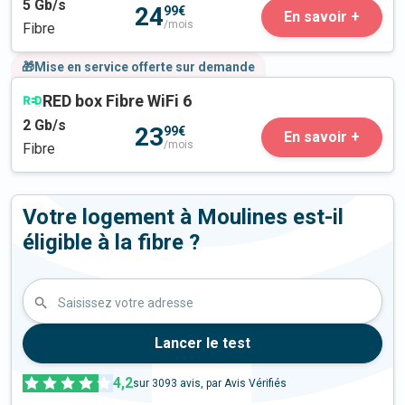
5
Gb/s
24
99€
En savoir +
/mois
Fibre
🎁Mise en service offerte sur demande
RED box Fibre WiFi 6
2
Gb/s
23
99€
En savoir +
/mois
Fibre
Votre logement à Moulines est-il
éligible à la fibre ?
Saisissez votre adresse
Lancer le test
4,2
sur
3093
avis, par Avis Vérifiés