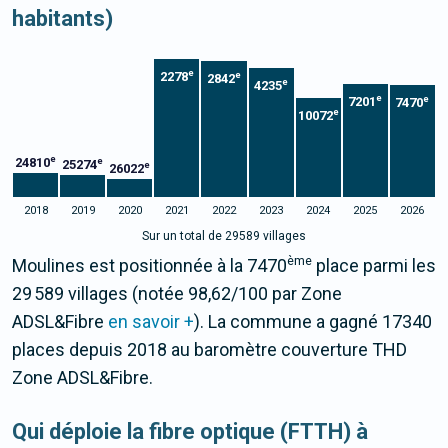
habitants)
e
2278
e
2842
e
4235
e
e
7201
7470
e
10072
e
24810
e
25274
e
26022
2018
2019
2020
2021
2022
2023
2024
2025
2026
Sur un total de 29589 villages
ème
Moulines est positionnée à la 7470
place parmi les
29 589 villages (notée 98,62/100 par Zone
ADSL&Fibre
en savoir +
). La commune a gagné 17340
places depuis 2018 au baromètre couverture THD
Zone ADSL&Fibre.
Qui déploie la fibre optique (FTTH) à