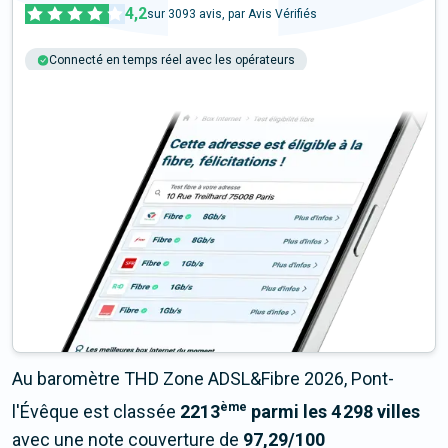
4,2
sur
3093
avis, par Avis Vérifiés
Connecté en temps réel avec les opérateurs
+6M tests chaque année
Multi-opérateurs
Au baromètre THD Zone ADSL&Fibre 2026, Pont-
ème
l'Évêque est classée
2213
parmi les 4 298 villes
avec une note couverture de
97,29/100