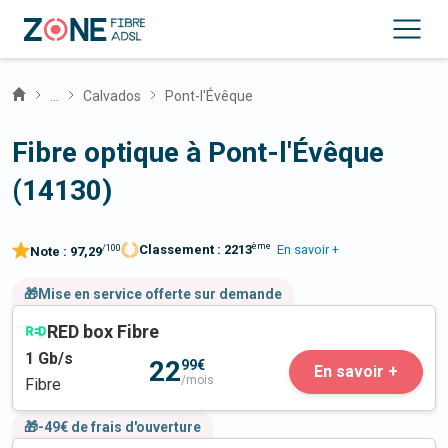
...
Calvados
Pont-l'Évêque
Fibre optique à Pont-l'Évêque
(14130)
ème
Classement :
2213
En savoir +
/100
Note :
97,29
🎁Mise en service offerte sur demande
RED box Fibre
1
Gb/s
22
99€
En savoir +
/mois
Fibre
🎁-49€ de frais d'ouverture