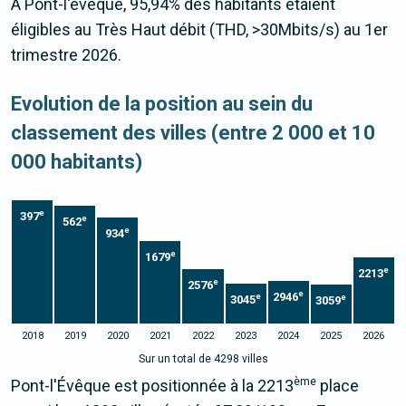
À Pont-l'évêque, 95,94% des habitants étaient
éligibles au Très Haut débit (THD, >30Mbits/s) au 1er
trimestre 2026.
Evolution de la position au sein du
classement des villes (entre 2 000 et 10
000 habitants)
e
397
e
562
e
934
e
1679
e
2213
e
2576
e
2946
e
e
3045
3059
2018
2019
2020
2021
2022
2023
2024
2025
2026
Sur un total de 4298 villes
ème
Pont-l'Évêque est positionnée à la 2213
place