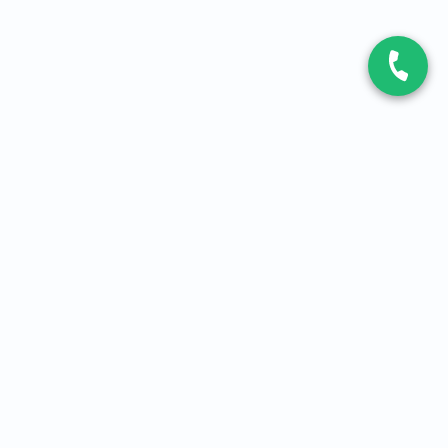
CONTACT
Contactez-nous
Expert fibre et 5G
01 86 76 06 08
4,2
sur
3093
avis, par Avis Vérifiés
À PROPOS