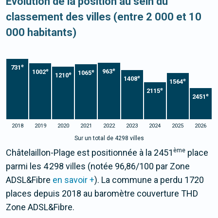
Evolution de la position au sein du
classement des villes (entre 2 000 et 10
000 habitants)
e
731
e
e
963
1002
e
1065
e
1210
e
1408
e
1564
e
2115
e
2451
2018
2019
2020
2021
2022
2023
2024
2025
2026
Sur un total de 4298 villes
ème
Châtelaillon-Plage est positionnée à la 2451
place
parmi les 4 298 villes (notée 96,86/100 par Zone
ADSL&Fibre
en savoir +
). La commune a perdu 1720
places depuis 2018 au baromètre couverture THD
Zone ADSL&Fibre.