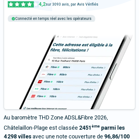
4,2
sur
3093
avis, par Avis Vérifiés
Connecté en temps réel avec les opérateurs
+6M tests chaque année
Multi-opérateurs
Au baromètre THD Zone ADSL&Fibre 2026,
ème
Châtelaillon-Plage est classée
2451
parmi les
4 298 villes
avec une note couverture de
96,86/100