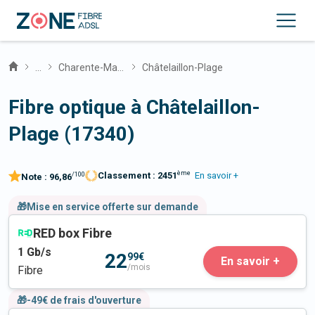
...
Charente-Maritime
Châtelaillon-Plage
Fibre optique à Châtelaillon-
Plage (17340)
ème
Classement :
2451
En savoir +
/100
Note :
96,86
🎁Mise en service offerte sur demande
RED box Fibre
1
Gb/s
22
99€
En savoir +
/mois
Fibre
🎁-49€ de frais d'ouverture