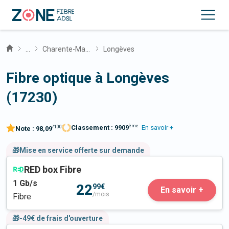
...
Charente-Maritime
Longèves
Fibre optique à Longèves
(17230)
ème
Classement :
9909
En savoir +
/100
Note :
98,09
🎁Mise en service offerte sur demande
RED box Fibre
1
Gb/s
22
99€
En savoir +
/mois
Fibre
🎁-49€ de frais d'ouverture