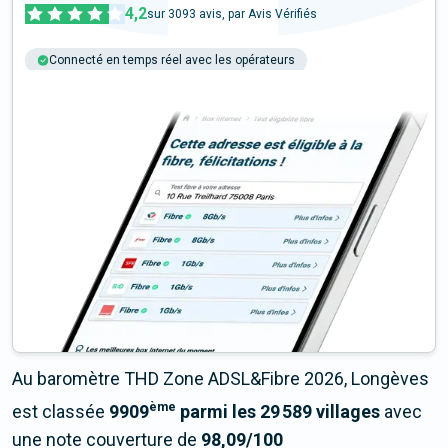
4,2
sur
3093
avis, par Avis Vérifiés
Connecté en temps réel avec les opérateurs
+6M tests chaque année
Multi-opérateurs
Au baromètre THD Zone ADSL&Fibre 2026, Longèves
ème
est classée
9909
parmi les 29 589 villages
avec
une note couverture de
98,09/100