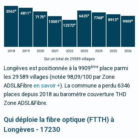
e
3563
e
4811
e
6425
e
7175
e
7748
e
8913
e
e
9909
10001
e
12372
2018
2019
2020
2021
2022
2023
2024
2025
2026
Sur un total de 29589 villages
ème
Longèves est positionnée à la 9909
place parmi
les 29 589 villages (notée 98,09/100 par Zone
ADSL&Fibre
en savoir +
). La commune a perdu 6346
places depuis 2018 au baromètre couverture THD
Zone ADSL&Fibre.
Qui déploie la fibre optique (FTTH) à
Longèves - 17230