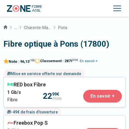
...
Charente-Maritime
Pons
Fibre optique à Pons (17800)
ème
Classement :
2871
En savoir +
/100
Note :
96,13
🎁Mise en service offerte sur demande
RED box Fibre
1
Gb/s
22
99€
En savoir +
/mois
Fibre
🎁-49€ de frais d'ouverture
Freebox Pop S