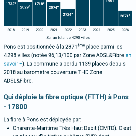
1401
e
e
1732
1718
e
e
2029
2074
e
2724
e
2871
2018
2019
2020
2021
2022
2023
2024
2025
2026
Sur un total de 4298 villes
ème
Pons est positionnée à la 2871
place parmi les
4 298 villes (notée 96,13/100 par Zone ADSL&Fibre
en
savoir +
). La commune a perdu 1139 places depuis
2018 au baromètre couverture THD Zone
ADSL&Fibre.
Qui déploie la fibre optique (FTTH) à Pons
- 17800
La fibre
à Pons
est déployée par:
Charente-Maritime Très Haut Débit (CMTD). C'est