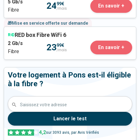
5
Gb/s
24
99€
En savoir +
/mois
Fibre
🎁Mise en service offerte sur demande
RED box Fibre WiFi 6
2
Gb/s
23
99€
En savoir +
/mois
Fibre
Votre logement à Pons est-il éligible
à la fibre ?
Saisissez votre adresse
Lancer le test
4,2
sur
3093
avis, par Avis Vérifiés