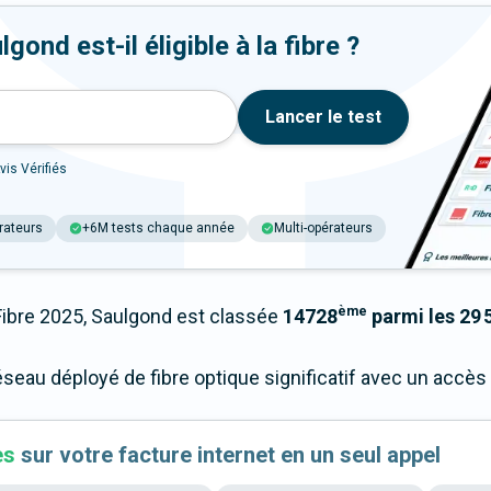
ond est-il éligible à la fibre ?
Lancer le test
vis Vérifiés
rateurs
+6M tests chaque année
Multi-opérateurs
ème
bre 2025, Saulgond est classée
14728
parmi les 29 
éseau déployé de fibre optique significatif avec un accè
es
sur votre facture internet en un seul appel