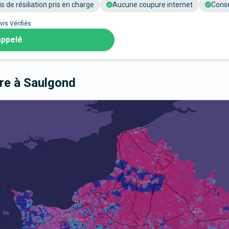
is de résiliation pris en charge
Aucune coupure internet
Conse
vis Vérifiés
appelé
bre
à Saulgond