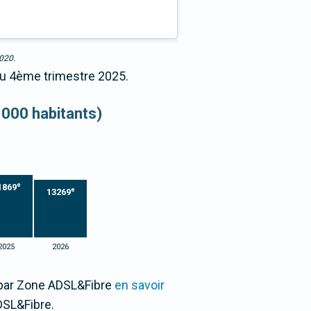
2020.
 au 4ème trimestre 2025.
 000 habitants)
e
1869
e
13269
2025
2026
0 par Zone ADSL&Fibre
en savoir
DSL&Fibre.