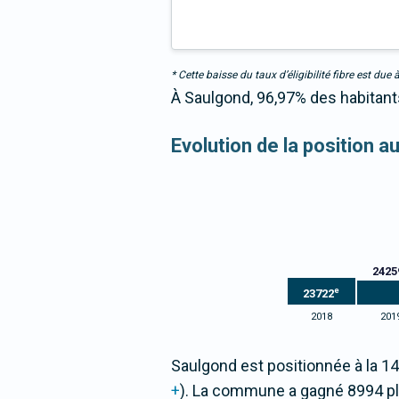
* Cette baisse du taux d’éligibilité fibre est 
À Saulgond, 96,97% des habitant
Evolution de la position 
2425
e
23722
2018
201
Saulgond est positionnée à la 1
+
). La commune a gagné 8994 p