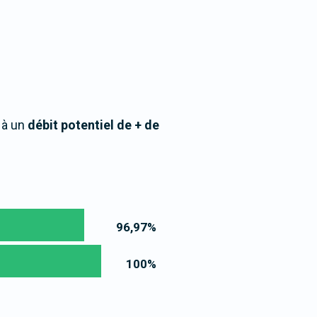
 à un
débit potentiel de + de
96,97
%
100
%