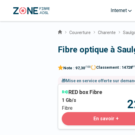
Internet
Couverture
Charente
Saulg
Fibre optique à Sau
è
Classement :
14728
/100
Note :
97,30
🎁Mise en service offerte sur dema
RED box Fibre
1
Gb/s
2
Fibre
En savoir +