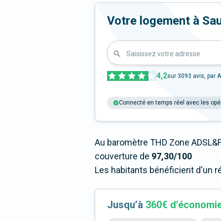
Votre logement à Saulg
Saisissez votre adresse
4,2
sur
3093
avis, par A
Connecté en temps réel avec les opé
Au baromètre THD Zone ADSL&Fi
couverture de
97,30/100
Les habitants bénéficient d'un r
Jusqu’à
360€ d’économi