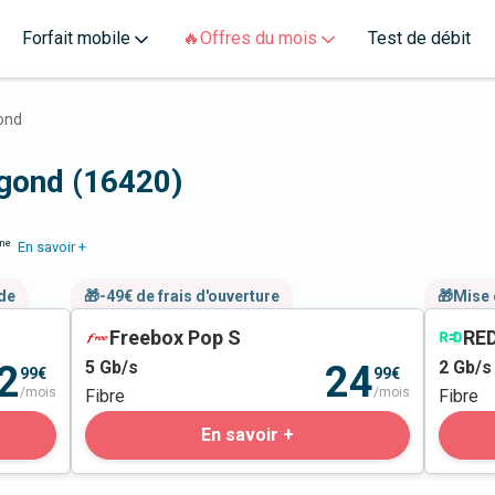
Forfait mobile
🔥Offres du mois
Test de débit
ond
lgond (16420)
me
En savoir +
nde
🎁-49€ de frais d'ouverture
🎁Mise 
Freebox Pop S
RED
5
Gb/s
2
Gb/s
2
24
99€
99€
/mois
/mois
Fibre
Fibre
En savoir +