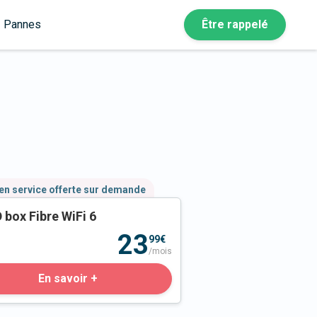
Pannes
Être rappelé
en service offerte sur demande
 box Fibre WiFi 6
23
99€
/mois
En savoir +