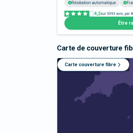
Résiliation automatique
Fra
4,2
sur
3093
avis, par A
Être r
Carte de couverture fi
Carte couverture fibre