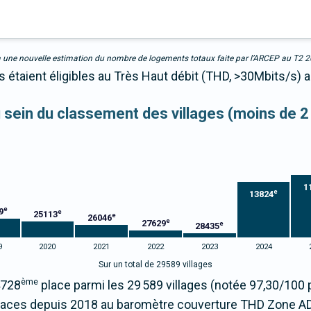
due à une nouvelle estimation du nombre de logements totaux faite par l’ARCEP au T2 
s étaient éligibles au Très Haut débit (THD, >30Mbits/s)
au sein du classement des villages (moins de 2
1
e
13824
e
9
e
25113
e
26046
e
27629
e
28435
9
2020
2021
2022
2023
2024
Sur un total de 29589 villages
ème
4728
place parmi les 29 589 villages (notée 97,30/10
laces depuis 2018 au baromètre couverture THD Zone A