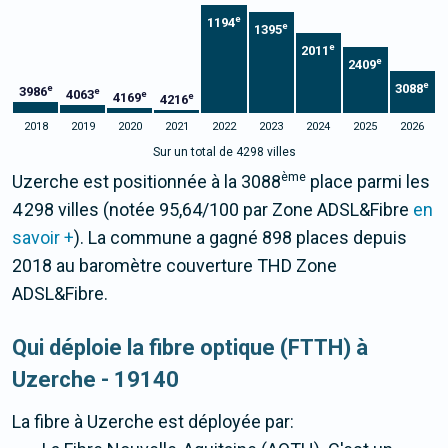
e
1194
e
1395
e
2011
e
2409
e
3088
e
3986
e
4063
e
4169
e
4216
2018
2019
2020
2021
2022
2023
2024
2025
2026
Sur un total de 4298 villes
ème
Uzerche est positionnée à la 3088
place parmi les
4 298 villes (notée 95,64/100 par Zone ADSL&Fibre
en
savoir +
). La commune a gagné 898 places depuis
2018 au baromètre couverture THD Zone
ADSL&Fibre.
Qui déploie la fibre optique (FTTH) à
Uzerche - 19140
La fibre
à Uzerche
est déployée par: