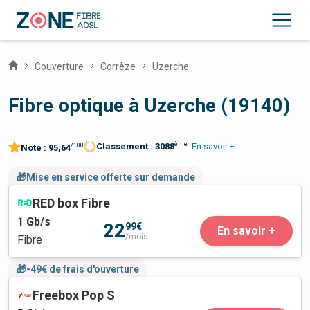
Couverture
Corrèze
Uzerche
Fibre optique à Uzerche (19140)
ème
Classement :
3088
En savoir +
/100
Note :
95,64
🎁Mise en service offerte sur demande
RED box Fibre
1
Gb/s
22
99€
En savoir +
/mois
Fibre
🎁-49€ de frais d'ouverture
Freebox Pop S