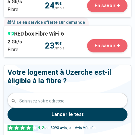
5
Gb/s
24
99€
En savoir +
/mois
Fibre
🎁Mise en service offerte sur demande
RED box Fibre WiFi 6
2
Gb/s
23
99€
En savoir +
/mois
Fibre
Votre logement à Uzerche est-il
éligible à la fibre ?
Saisissez votre adresse
Lancer le test
4,2
sur
3093
avis, par Avis Vérifiés