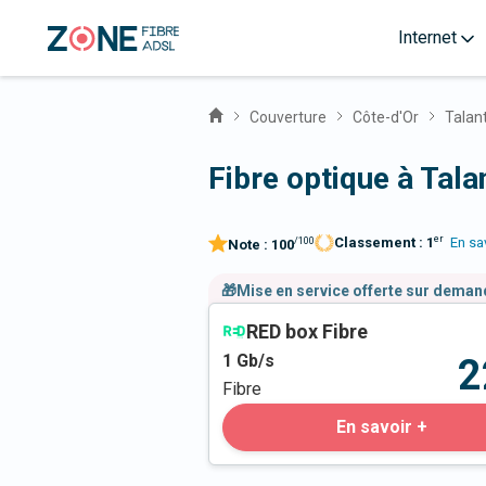
Internet
Couverture
Côte-d'Or
Talan
Fibre optique à Tala
er
Classement :
1
En sa
/100
Note :
100
🎁Mise en service offerte sur dema
RED box Fibre
1
Gb/s
2
Fibre
En savoir +