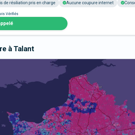
is de résiliation pris en charge
Aucune coupure internet
Conse
vis Vérifiés
appelé
bre
à Talant