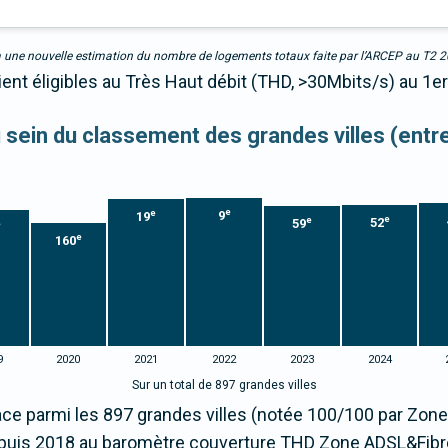
due à une nouvelle estimation du nombre de logements totaux faite par l’ARCEP au T2 
ient éligibles au Très Haut débit (THD, >30Mbits/s) au 1e
au sein du classement des grandes villes (ent
e
e
9
19
e
e
52
59
e
e
160
9
2020
2021
2022
2023
2024
Sur un total de 897 grandes villes
ce parmi les 897 grandes villes (notée 100/100 par Zo
uis 2018 au baromètre couverture THD Zone ADSL&Fibr