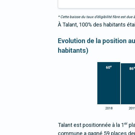
* Cette baisse du taux d’éligibilité fibre est 
À Talant, 100% des habitants éta
Evolution de la position 
habitants)
e
60
86
2018
201
er
Talant est positionnée à la 1
pla
commune a gagné 59 places dep