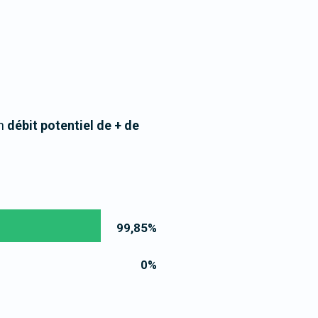
un
débit potentiel de + de
99,85
%
0
%