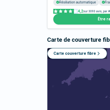
Résiliation automatique
Fra
4,2
sur
3093
avis, par A
Être r
Carte de couverture fi
Carte couverture fibre