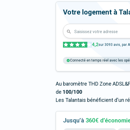
Votre logement à Talan
Saisissez votre adresse
4,2
sur
3093
avis, par A
Connecté en temps réel avec les opé
Au baromètre THD Zone ADSL&Fi
de
100/100
Les Talantais bénéficient d'un r
Jusqu’à
360€ d’économi