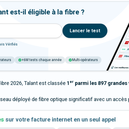
t est-il éligible à la fibre ?
Lancer le test
vis Vérifiés
rateurs
+6M tests chaque année
Multi-opérateurs
er
bre 2026, Talant est classée
1
parmi les 897 grandes v
éseau déployé de fibre optique significatif avec un accè
es
sur votre facture internet en un seul appel