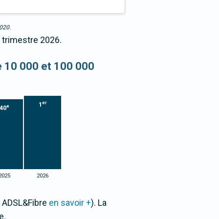
2020.
r trimestre 2026.
re 10 000 et 100 000
er
1
e
40
2025
2026
ne ADSL&Fibre
en savoir +
). La
e.