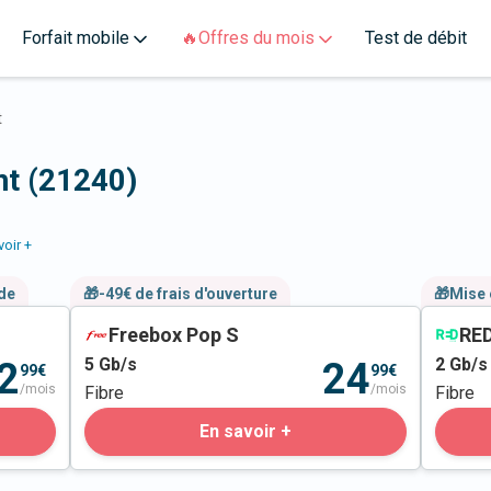
Forfait mobile
🔥Offres du mois
Test de débit
t
nt (21240)
voir +
nde
🎁-49€ de frais d'ouverture
🎁Mise 
Freebox Pop S
RED
5
Gb/s
2
Gb/s
2
24
99€
99€
/mois
/mois
Fibre
Fibre
En savoir +