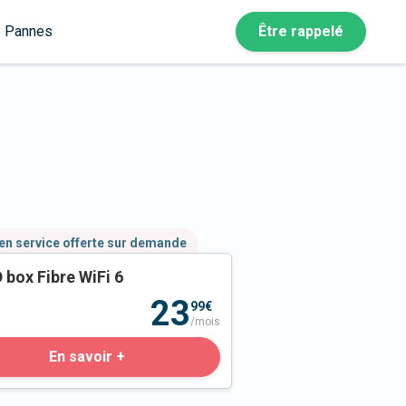
Pannes
Être rappelé
en service offerte sur demande
 box Fibre WiFi 6
23
99€
/mois
En savoir +