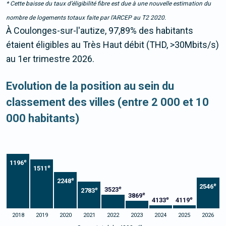
* Cette baisse du taux d’éligibilité fibre est due à une nouvelle estimation du
nombre de logements totaux faite par l’ARCEP au T2 2020.
À Coulonges-sur-l'autize, 97,89% des habitants
étaient éligibles au Très Haut débit (THD, >30Mbits/s)
au 1er trimestre 2026.
Evolution de la position au sein du
classement des villes (entre 2 000 et 10
000 habitants)
e
1196
e
1511
e
2248
e
2546
e
3523
e
2783
e
3869
e
e
4133
4119
2018
2019
2020
2021
2022
2023
2024
2025
2026