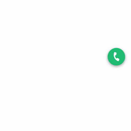
CONTACT
Contactez-nous
Expert fibre et 5G
01 86 76 06 08
4,2