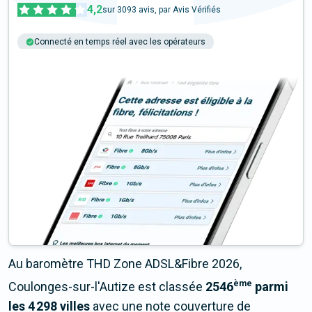
4,2
sur
3093
avis, par Avis Vérifiés
Connecté en temps réel avec les opérateurs
+6M tests chaque année
Multi-opérateurs
Au baromètre THD Zone ADSL&Fibre 2026,
ème
Coulonges-sur-l'Autize est classée
2546
parmi
les 4 298 villes
avec une note couverture de