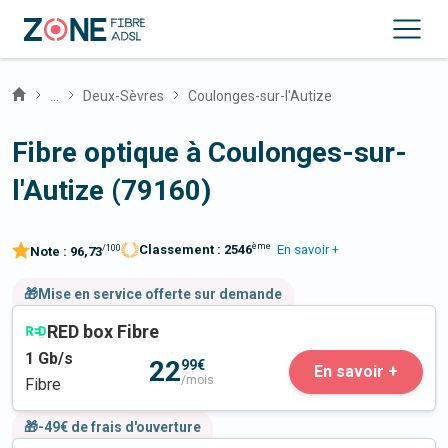
...
Deux-Sèvres
Coulonges-sur-l'Autize
Fibre optique à Coulonges-sur-
l'Autize (79160)
ème
Classement :
2546
En savoir +
/100
Note :
96,73
🎁Mise en service offerte sur demande
RED box Fibre
1
Gb/s
22
99€
En savoir +
/mois
Fibre
🎁-49€ de frais d'ouverture