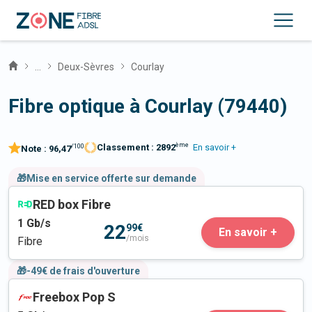
...
Deux-Sèvres
Courlay
Fibre optique à Courlay (79440)
ème
Classement :
2892
En savoir +
/100
Note :
96,47
🎁Mise en service offerte sur demande
RED box Fibre
1
Gb/s
22
99€
En savoir +
/mois
Fibre
🎁-49€ de frais d'ouverture
Freebox Pop S