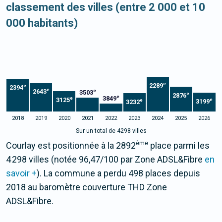
classement des villes (entre 2 000 et 10
000 habitants)
e
2289
e
2394
e
2643
e
3503
e
2876
e
3849
e
3125
e
e
3199
3232
2018
2019
2020
2021
2022
2023
2024
2025
2026
Sur un total de 4298 villes
ème
Courlay est positionnée à la 2892
place parmi les
4 298 villes (notée 96,47/100 par Zone ADSL&Fibre
en
savoir +
). La commune a perdu 498 places depuis
2018 au baromètre couverture THD Zone
ADSL&Fibre.