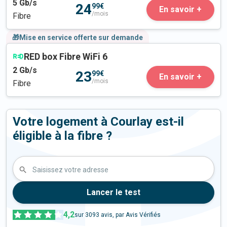
5
Gb/s
24
99€
En savoir +
/mois
Fibre
🎁Mise en service offerte sur demande
RED box Fibre WiFi 6
2
Gb/s
23
99€
En savoir +
/mois
Fibre
Votre logement à Courlay est-il
éligible à la fibre ?
Saisissez votre adresse
Lancer le test
4,2
sur
3093
avis, par Avis Vérifiés