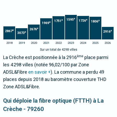
e
1595
e
e
1726
1751
e
1806
e
1969
e
2676
e
2867
e
2916
e
3073
2018
2019
2020
2021
2022
2023
2024
2025
2026
Sur un total de 4298 villes
ème
La Crèche est positionnée à la 2916
place parmi
les 4 298 villes (notée 96,02/100 par Zone
ADSL&Fibre
en savoir +
). La commune a perdu 49
places depuis 2018 au baromètre couverture THD
Zone ADSL&Fibre.
Qui déploie la fibre optique (FTTH) à La
Crèche - 79260