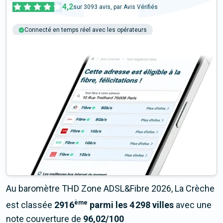
4,2
sur
3093
avis, par Avis Vérifiés
Connecté en temps réel avec les opérateurs
+6M tests chaque année
Multi-opérateurs
Au baromètre THD Zone ADSL&Fibre 2026, La Crèche
ème
est classée
2916
parmi les 4 298 villes
avec une
note couverture de
96,02/100