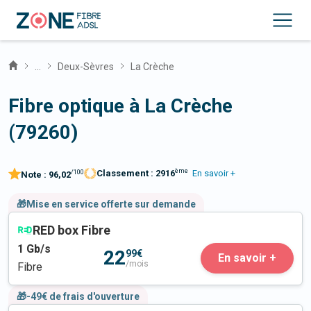
...
Deux-Sèvres
La Crèche
Fibre optique à La Crèche
(79260)
ème
Classement :
2916
En savoir +
/100
Note :
96,02
🎁Mise en service offerte sur demande
RED box Fibre
1
Gb/s
22
99€
En savoir +
/mois
Fibre
🎁-49€ de frais d'ouverture